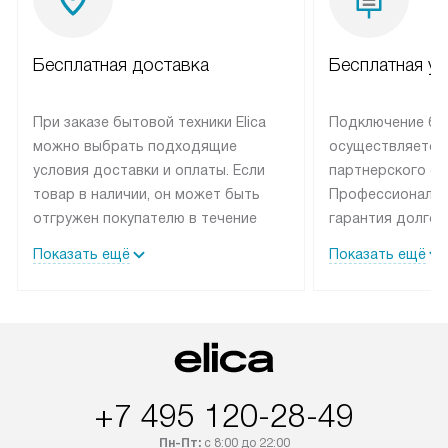
Бесплатная доставка
Бесплатная ус
При заказе бытовой техники Elica
Подключение быт
можно выбрать подходящие
осуществляется
условия доставки и оплаты. Если
партнерского се
товар в наличии, он может быть
Профессиональн
отгружен покупателю в течение
гарантия долгой
трех дней. Техника со специальным
эксплуатации те
Показать ещё
Показать ещё
лейблом доставляется бесплатно
техника со спец
по Москве. Выезд за МКАД
подключается б
оплачивается дополнительно.
мастера за МКА
Возможна доставка товаров по
дополнительную 
России.
+7 495 120-28-49
Пн-Пт:
с 8:00 до 22:00