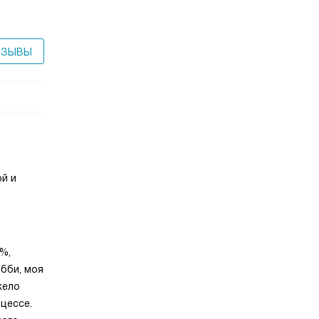
ТЗЫВЫ
й и
%,
обби, моя
жело
цессе.