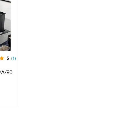
5
(1)
Снят с производства
5
(1)
Вытяжка
/A/90
Elica PANDORA GME IX/A/90