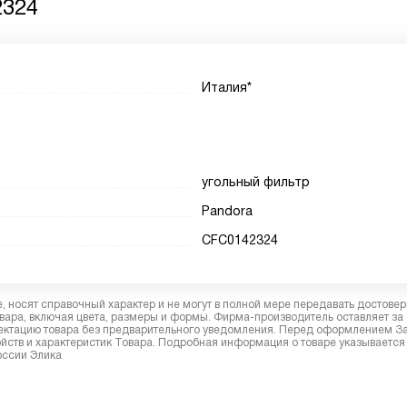
2324
Италия*
угольный фильтр
Pandora
CFC0142324
 носят справочный характер и не могут в полной мере передавать достове
вара, включая цвета, размеры и формы. Фирма-производитель оставляет за
лектацию товара без предварительного уведомления. Перед оформлением З
йств и характеристик Товара. Подробная информация о товаре указывается
оссии Элика