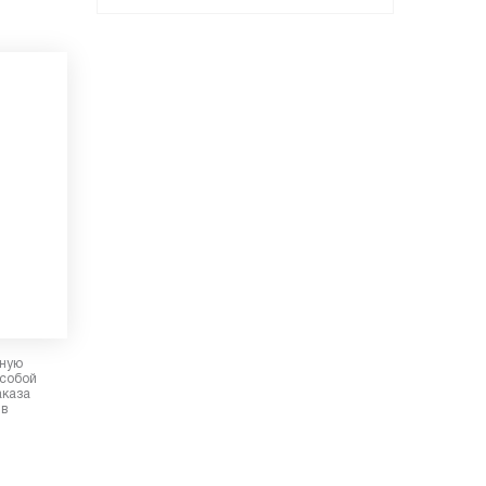
рную
 собой
аказа
 в