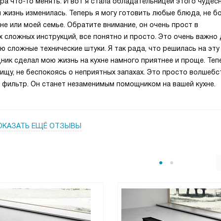
ора что-то менять. И вот я стала обладательницей этого чудес
я жизнь изменилась. Теперь я могу готовить любые блюда, не бо
не или моей семье. Обратите внимание, он очень прост в
х сложных инструкций, все понятно и просто. Это очень важно
лю сложные технические штуки. Я так рада, что решилась на эту 
ик сделал мою жизнь на кухне намного приятнее и проще. Теп
ищу, не беспокоясь о неприятных запахах. Это просто волшебс
 фильтр. Он станет незаменимым помощником на вашей кухне.
ОКАЗАТЬ ЕЩЁ ОТЗЫВЫ