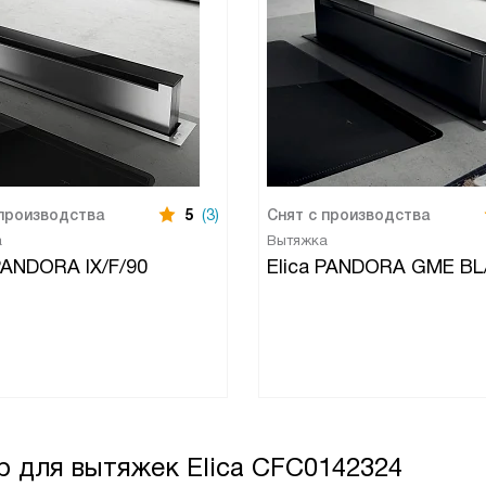
 производства
5
(3)
Снят с производства
а
Вытяжка
 PANDORA IX/F/90
Elica PANDORA GME BL
р для вытяжек Elica CFC0142324