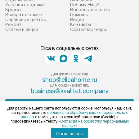
Условия продажи
Почему Elica?
прибор до места установки,
предполагают, в
Кредит
Вопросы и ответы
пожалуйста, предварительно
от категории, на
Возврат и обмен
Помощь
Сервисные центры
Видео
уточните это с менеджером.
установленной р
Ремонт
Контакты
За данную услугу взимается
к воде, крана и 
Статьи и акции
Сайты-партнеры
дополнительная плата. Важно
слива. Стандарт
учитывать, что если размеры
включает в себя:
Elica в социальных сетях
прибора не позволяют ему пройти
транспортировоч
через дверной проем, сотрудники
разблокировку п
транспортной службы не могут
соединение отде
демонтировать дверцы, ручки или
монтаж техники 
Для физических лиц
shop@elicahome.ru
другие выступающие элементы, так
на место с пров
Для юридических лиц
как это может привести к отказу
подключение к 
business@kvalitet.company
в гарантийном ремонте в будущем.
коммуникациям, 
Перед заказом удостоверьтесь, что
и консультацию 
НАПИСАТЬ РУКОВОДСТВУ
Для работы нашего сайта используются cookie. Используя наш сайт,
сможете переместить прибор
В стандартную у
вы предоставляете
согласие на обработку ваших персональных
данных
с помощью сервисов веб-аналитики (Cookie) и
в нужное место, учитывая размеры
не включаются: 
Политика конфиденциальности
присоединяетесь к тексту «
Согласия на обработку персональных
упаковки или без нее.
коммуникаций, 
данных
»
Условия продажи
материалы, нав
Карта сайта
Соглашаюсь