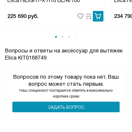
Elica HILIGHT-X H16 BL/A/100
Elica H
225 690
руб.
234 79
Вопросы и ответы на аксессуар для вытяжек
Elica KIT0168749
Вопросов по этому товару пока нет, Ваш
вопрос может стать первым.
Наш специалист постарается ответить в максимально
короткие сроки
ЗАДАТЬ ВОПРОС