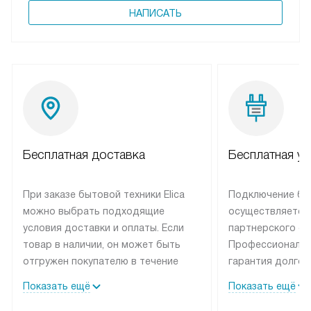
НАПИСАТЬ
Бесплатная доставка
Бесплатная ус
При заказе бытовой техники Elica
Подключение быт
можно выбрать подходящие
осуществляется
условия доставки и оплаты. Если
партнерского се
товар в наличии, он может быть
Профессиональн
отгружен покупателю в течение
гарантия долгой
трех дней. Техника со специальным
эксплуатации те
Показать ещё
Показать ещё
лейблом доставляется бесплатно
техника со спец
по Москве. Выезд за МКАД
подключается б