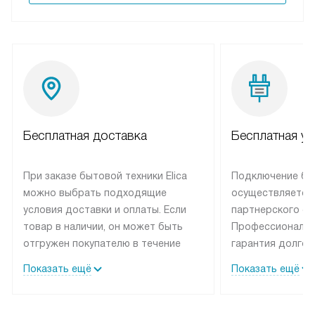
Бесплатная доставка
Бесплатная ус
При заказе бытовой техники Elica
Подключение быт
можно выбрать подходящие
осуществляется
условия доставки и оплаты. Если
партнерского се
товар в наличии, он может быть
Профессиональн
отгружен покупателю в течение
гарантия долгой
трех дней. Техника со специальным
эксплуатации те
Показать ещё
Показать ещё
лейблом доставляется бесплатно
техника со спец
по Москве. Выезд за МКАД
подключается б
оплачивается дополнительно.
мастера за МКА