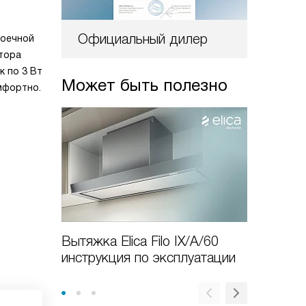
Официальный дилер
моечной
тора
к по 3 Вт
Может быть полезно
мфортно.
Вытяжка Elica Filo IX/A/60
Как вы
инструкция по эксплуатации
вытяжку