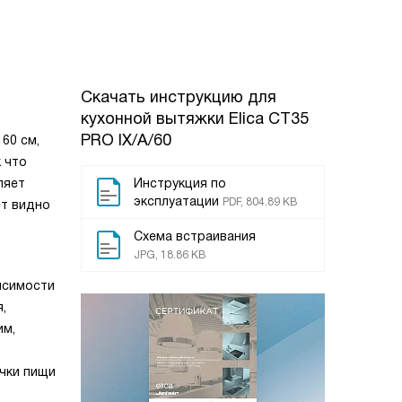
Скачать инструкцию для
кухонной вытяжки
Elica CT35
PRO IX/A/60
60 см,
 что
ляет
Инструкция по
эксплуатации
PDF, 804.89 KB
ет видно
Схема встраивания
JPG, 18.86 KB
исимости
,
им,
ички пищи