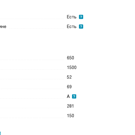
Есть
ине
Есть
650
1500
52
69
А
281
150
И