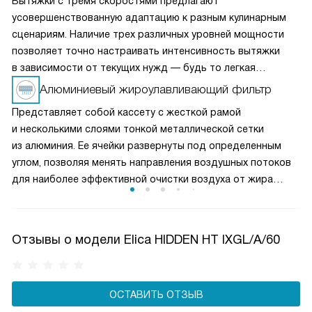
Вытяжки с тремя скоростями предлагают
усовершенствованную адаптацию к разным кулинарным
сценариям. Наличие трех различных уровней мощности
позволяет точно настраивать интенсивность вытяжки
в зависимости от текущих нужд — будь то легкая
вентиляция при медленном приготовлении или мощное
Алюминиевый жироулавливающий фильтр
удаление пара и запахов при интенсивной жарке. Это
Представляет собой кассету с жесткой рамой
делает вытяжку универсальным решением для любых
и несколькими слоями тонкой металлической сетки
кулинарных задач и сохраняет воздух на кухне свежим
из алюминия. Ее ячейки развернуты под определенным
и чистым.
углом, позволяя менять направления воздушных потоков
для наиболее эффективной очистки воздуха от жира
и микрочастиц пищи. Чаще всего такие фильтры можно
мыть в посудомоечной машине, что облегчает уход
за прибором.
Отзывы о модели Elica HIDDEN HT IXGL/A/60
ОСТАВИТЬ ОТЗЫВ