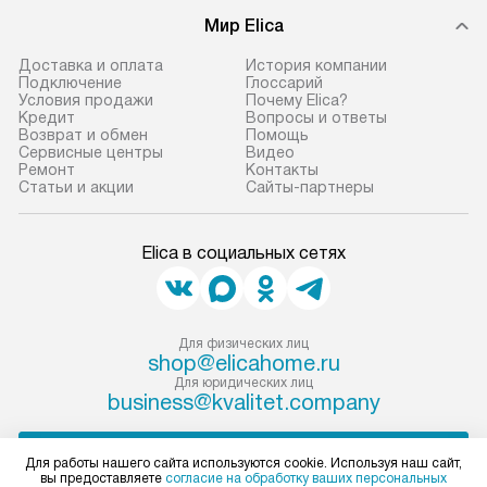
В оговоренный день служба
техники, предо
Мир Elica
доставки доставит упакованный
ошибки и прежд
прибор до двери или прихожей.
Доставка и оплата
История компании
Если необходимо переместить
Готовые коммун
Подключение
Глоссарий
Условия продажи
Почему Elica?
прибор до места установки,
предполагают, в
Кредит
Вопросы и ответы
пожалуйста, предварительно
от категории, на
Возврат и обмен
Помощь
Сервисные центры
Видео
уточните это с менеджером.
установленной р
Ремонт
Контакты
За данную услугу взимается
к воде, крана и 
Статьи и акции
Сайты-партнеры
дополнительная плата. Важно
слива. Стандарт
учитывать, что если размеры
включает в себя:
Elica в социальных сетях
прибора не позволяют ему пройти
транспортировоч
через дверной проем, сотрудники
разблокировку п
транспортной службы не могут
соединение отде
демонтировать дверцы, ручки или
монтаж техники 
Для физических лиц
shop@elicahome.ru
другие выступающие элементы, так
на место с пров
Для юридических лиц
как это может привести к отказу
подключение к 
business@kvalitet.company
в гарантийном ремонте в будущем.
коммуникациям, 
Перед заказом удостоверьтесь, что
и консультацию 
НАПИСАТЬ РУКОВОДСТВУ
Для работы нашего сайта используются cookie. Используя наш сайт,
сможете переместить прибор
В стандартную у
вы предоставляете
согласие на обработку ваших персональных