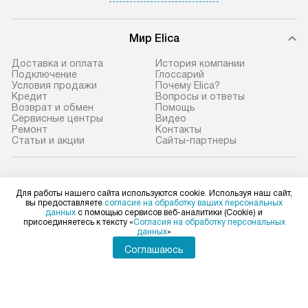
Мир Elica
Доставка и оплата
История компании
Подключение
Глоссарий
Условия продажи
Почему Elica?
Кредит
Вопросы и ответы
Возврат и обмен
Помощь
Сервисные центры
Видео
Ремонт
Контакты
Статьи и акции
Сайты-партнеры
Elica в социальных сетях
Для работы нашего сайта используются cookie. Используя наш сайт,
вы предоставляете
согласие на обработку ваших персональных
данных
с помощью сервисов веб-аналитики (Cookie) и
присоединяетесь к тексту «
Согласия на обработку персональных
данных
»
Для физических лиц
shop@elicahome.ru
Соглашаюсь
Для юридических лиц
business@kvalitet.company
НАПИСАТЬ РУКОВОДСТВУ