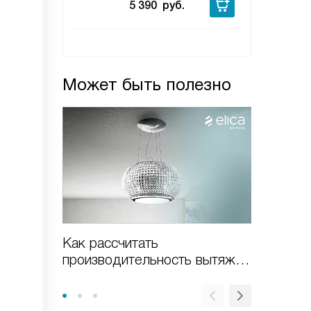
5 390
руб.
Может быть полезно
Как рассчитать
Наклон
производительность вытяжки
минусы
Elica?