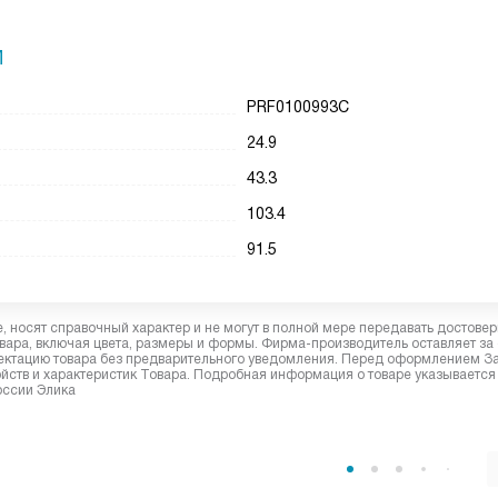
И
PRF0100993C
24.9
43.3
103.4
91.5
 носят справочный характер и не могут в полной мере передавать достове
вара, включая цвета, размеры и формы. Фирма-производитель оставляет за
лектацию товара без предварительного уведомления. Перед оформлением З
йств и характеристик Товара. Подробная информация о товаре указывается
оссии Элика