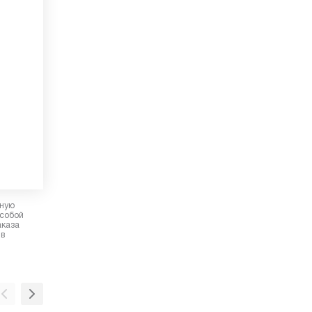
рную
 собой
аказа
 в