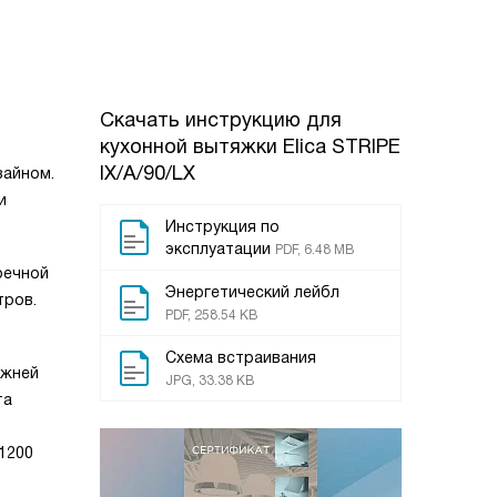
Скачать инструкцию для
кухонной вытяжки
Elica STRIPE
IX/A/90/LX
зайном.
и
Инструкция по
эксплуатации
PDF, 6.48 MB
оечной
Энергетический лейбл
тров.
PDF, 258.54 KB
Схема встраивания
ижней
JPG, 33.38 KB
та
1200