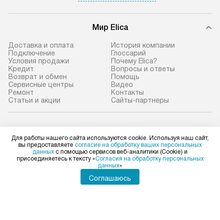
Мир Elica
Доставка и оплата
История компании
Подключение
Глоссарий
Условия продажи
Почему Elica?
Кредит
Вопросы и ответы
Возврат и обмен
Помощь
Сервисные центры
Видео
Ремонт
Контакты
Статьи и акции
Сайты-партнеры
Elica в социальных сетях
Для работы нашего сайта используются cookie. Используя наш сайт,
вы предоставляете
согласие на обработку ваших персональных
данных
с помощью сервисов веб-аналитики (Cookie) и
присоединяетесь к тексту «
Согласия на обработку персональных
данных
»
Для физических лиц
shop@elicahome.ru
Соглашаюсь
Для юридических лиц
business@kvalitet.company
НАПИСАТЬ РУКОВОДСТВУ