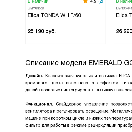
В наличии
4.5
(2)
В нали
Вытяжка
Вытяжк
Elica TONDA WH F/60
Elica 
25 190
руб.
26 29
Описание модели
EMERALD GO
Дизайн.
Классическая купольная вытяжка ELICA
кремового цвета выполнена с эффектом тисн
дизайн позволяет интегрировать вытяжку в классич
Функционал.
Слайдерное управление позволяе
вентилятора и регулировать освещение. Металли
машине при коротком цикле и низких температура
фильтр для работы в режиме рециркуляции приоб