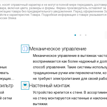
 носят справочный характер и не могут в полной мере передавать достове
вара, включая цвета, размеры и формы. Фирма-производитель оставляет за
лектацию товара без предварительного уведомления. Перед оформлением З
йств и характеристик Товара. Подробная информация о товаре указывается
оссии Элика
Механическое управление
Механическое управление в вытяжках част
воспринимается как более надежный и дол
чных
способ управления. Такие системы использ
ивать
традиционные ручки или переключатели, к
екущих
не требуют электропитания для своей раб
дленном
и менее подвержены поломкам по сравнен
фильтр
Настенный монтаж
 запахов
с электронными аналогами. Механическое
мой
Устройство крепится к стене. В ассортимент
у
управление обеспечивает быструю реакци
й сетки
на стену монтируются настенные и наклонн
рных
на команды пользователя и простоту
вытяжки.