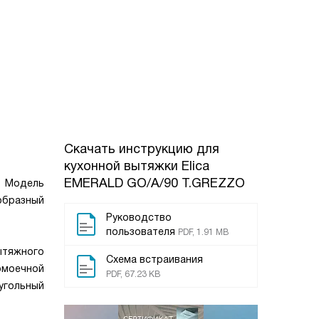
Скачать инструкцию для
кухонной вытяжки
Elica
EMERALD GO/A/90 T.GREZZO
. Модель
образный
Руководство
пользователя
PDF, 1.91 MB
ытяжного
Схема встраивания
омоечной
PDF, 67.23 KB
угольный