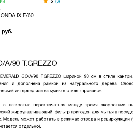
чии
5
(3)
а
TONDA IX F/60
0
руб.
/A/90 T.GREZZO
 EMERALD GO/A/90 T.GREZZO шириной 90 см в стиле кантри
ения и дополнена рамкой из натурального дерева. Свое
еский интерьер или на кухню в стиле «прованс».
т с легкостью переключаться между тремя скоростями в
ческий жироулавливающий фильтр пригоден для мытья в посуд
х. Модель может работать в режимах отвода и рециркуляции (
ретается отдельно).