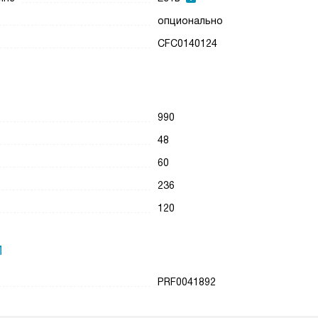
опционально
CFC0140124
990
48
60
236
120
И
PRF0041892