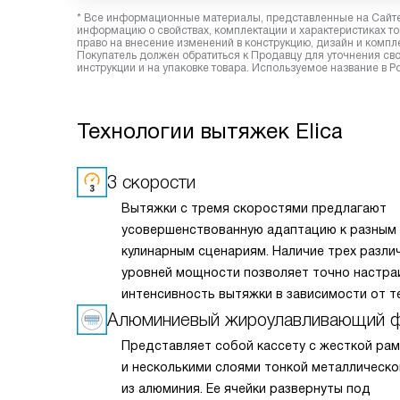
* Все информационные материалы, представленные на Сайте,
информацию о свойствах, комплектации и характеристиках то
право на внесение изменений в конструкцию, дизайн и комп
Покупатель должен обратиться к Продавцу для уточнения сво
инструкции и на упаковке товара. Используемое название в Р
Технологии вытяжек Elica
3 скорости
Вытяжки с тремя скоростями предлагают
усовершенствованную адаптацию к разным
кулинарным сценариям. Наличие трех разли
уровней мощности позволяет точно настра
интенсивность вытяжки в зависимости от т
нужд — будь то легкая вентиляция при ме
Алюминиевый жироулавливающий 
приготовлении или мощное удаление пара и
Представляет собой кассету с жесткой ра
при интенсивной жарке. Это делает вытяжк
и несколькими слоями тонкой металлическо
универсальным решением для любых кулина
из алюминия. Ее ячейки развернуты под