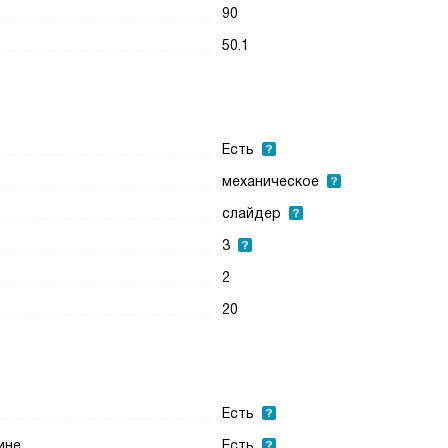
90
50.1
Есть
механическое
слайдер
3
2
20
Есть
ине
Есть