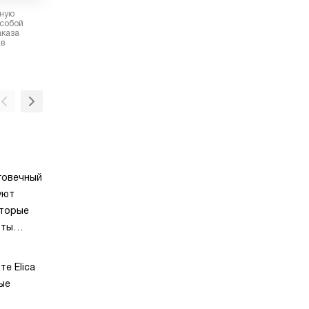
рную
 собой
аказа
 в
Рециркуляция
о
Режим работы вытяжки, при котором загря
говечный
воздух очищается посредством угольного
уют
и выпускается обратно в помещение, цирку
оторые
Слайдер
оты
При движении ползункового переключателя
ию
слайдера, соразмерно возрастает мощнос
е Elica
всасывания воздуха, не отщелкивая при эт
ю
ые
строго заданные значения скоростей. Мож
настроить вытяжку на ту мощность, котор