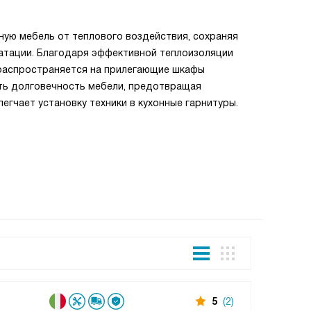
Combi F
Функция C
нную мебель от теплового воздействия, сохраняя
такие как
уатации. Благодаря эффективной теплоизоляции
экспериме
е распространяется на прилегающие шкафы
Комбиниро
ть долговечность мебели, предотвращая
натуральны
егчает установку техники в кухонные гарнитуры.
корочкой 
Все това
5
(2)