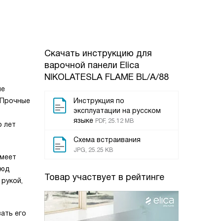
Скачать инструкцию для
варочной панели
Elica
NIKOLATESLA FLAME BL/A/88
ые
 Прочные
Инструкция по
эксплуатации на русском
языке
PDF, 25.12 MB
о лет
Схема встраивания
JPG, 25.25 KB
имеет
люд
Товар участвует в рейтинге
 рукой,
ать его