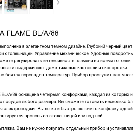
A FLAME BL/A/88
 выполнена в элегантном темном дизайне. Глубокий черный цвет
мной столешницей. Управление механическое. Удобные поворотн
ожете регулировать интенсивность пламени во время готовки.
вечные и выдерживают даже тяжелые кастрюли и сковородки.
не боятся перепадов температур. Прибор прослужит вам мног
E BL/A/88 оснащена четырьмя конфорками, каждая из которых 
с посудой любого размера. Вы сможете готовить несколько б
я электроподжиг. Вы легко и быстро включите конфорку одной
нтируется вровень со столешницей или над ней.
ытяжка. Вам не нужно покупать отдельный прибор и устанавлив