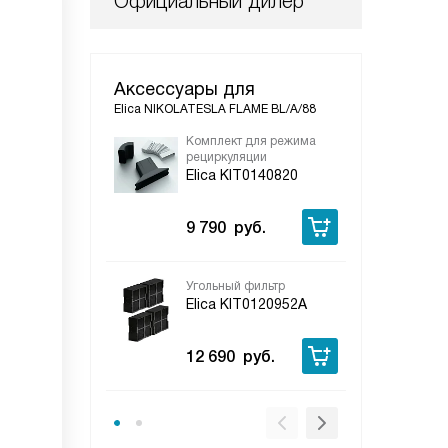
Официальный дилер
Аксессуары для
Elica NIKOLATESLA FLAME BL/A/88
Комплект для режима
Под
рециркуляции
Eli
Elica KIT0140820
6 
9 790
руб.
Угольный фильтр
Elica KIT0120952A
12 690
руб.