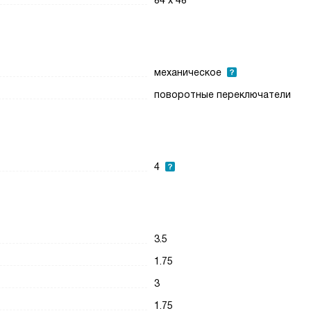
84 х 48
механическое
поворотные переключатели
4
3.5
1.75
3
1.75