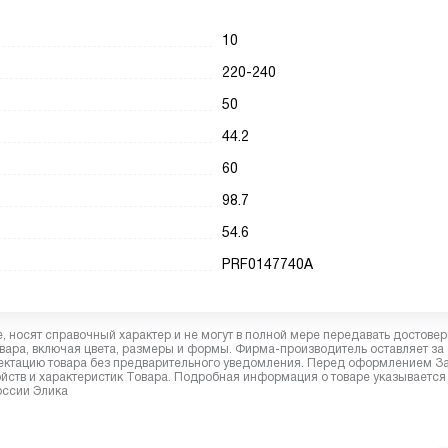
10
220-240
50
44.2
60
98.7
54.6
PRF0147740A
 носят справочный характер и не могут в полной мере передавать достове
вара, включая цвета, размеры и формы. Фирма-производитель оставляет за
лектацию товара без предварительного уведомления. Перед оформлением З
йств и характеристик Товара. Подробная информация о товаре указывается
оссии Элика