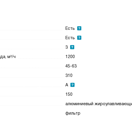
Есть
Есть
3
а, м³/ч
1200
45-63
310
A
150
алюминиевый жироулавливающ
фильтр