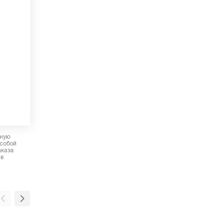
рную
 собой
аказа
 в