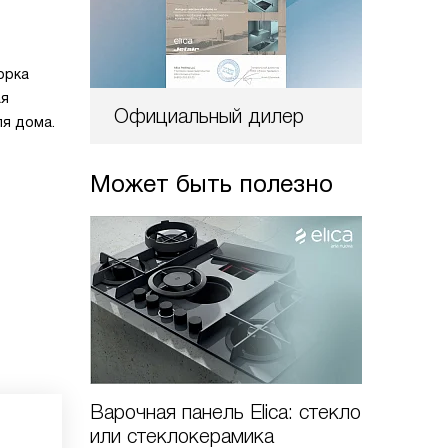
орка
ая
Официальный дилер
ля дома.
Может быть полезно
Варочная панель Elica: стекло
Индукц
или стеклокерамика
панели 