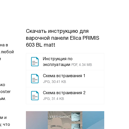
Скачать инструкцию для
варочной панели
Elica PRIMIS
603 BL matt
на в
в любой
и
Инструкция по
эксплуатации
PDF, 4.34 MB
Схема встраивания 1
JPG, 30.41 KB
ько
oster
Схема встраивания 2
ым.
JPG, 31.4 KB
и и
, что