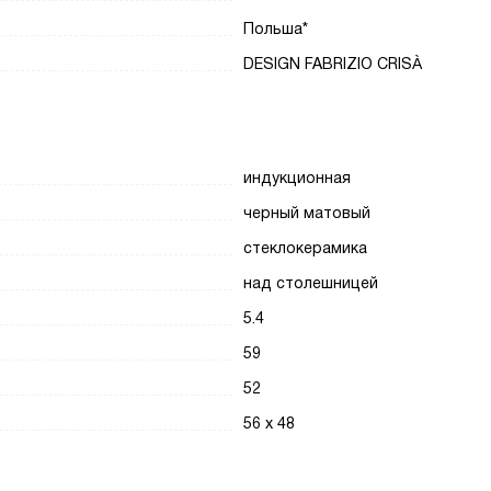
Польша*
DESIGN FABRIZIO CRISÀ
индукционная
черный матовый
стеклокерамика
над столешницей
5.4
59
52
56 х 48