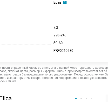
Есть
7.2
220-240
50-60
PRF0210630
 носят справочный характер и не могут в полной мере передавать достове
вара, включая цвета, размеры и формы. Фирма-производитель оставляет за
лектацию товара без предварительного уведомления. Перед оформлением З
йств и характеристик Товара. Подробная информация о товаре указывается
оссии Элика
lica