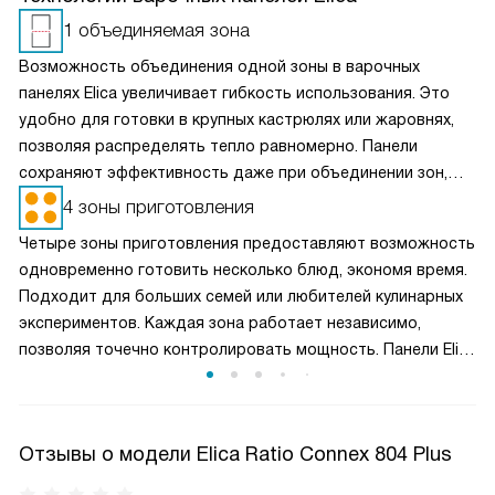
1 объединяемая зона
Возможность объединения одной зоны в варочных
панелях Elica увеличивает гибкость использования. Это
удобно для готовки в крупных кастрюлях или жаровнях,
позволяя распределять тепло равномерно. Панели
сохраняют эффективность даже при объединении зон,
обеспечивая мощное и стабильное нагревание. Это также
4 зоны приготовления
повышает комфорт и удобство при готовке, особенно для
Четыре зоны приготовления предоставляют возможность
сложных рецептов.
одновременно готовить несколько блюд, экономя время.
Подходит для больших семей или любителей кулинарных
экспериментов. Каждая зона работает независимо,
позволяя точечно контролировать мощность. Панели Elica
известны своей энергоэффективностью, что снижает
потребление электроэнергии. Модели с 4 зонами часто
включают интеллектуальные функции, такие как
Отзывы о модели Elica Ratio Connex 804 Plus
объединение зон для больших кастрюль.