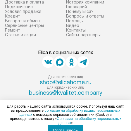
Доставка и оплата
История компании
Если необходимо переместить
Готовые коммун
Подключение
Глоссарий
Условия продажи
Почему Elica?
прибор до места установки,
предполагают, в
Кредит
Вопросы и ответы
пожалуйста, предварительно
от категории, на
Возврат и обмен
Помощь
Сервисные центры
Видео
уточните это с менеджером.
установленной р
Ремонт
Контакты
За данную услугу взимается
к воде, крана и 
Статьи и акции
Сайты-партнеры
дополнительная плата. Важно
слива. Стандарт
учитывать, что если размеры
включает в себя:
Elica в социальных сетях
прибора не позволяют ему пройти
транспортировоч
через дверной проем, сотрудники
разблокировку п
транспортной службы не могут
соединение отде
демонтировать дверцы, ручки или
монтаж техники 
Для физических лиц
shop@elicahome.ru
другие выступающие элементы, так
на место с пров
Для юридических лиц
как это может привести к отказу
подключение к 
business@kvalitet.company
в гарантийном ремонте в будущем.
коммуникациям, 
Перед заказом удостоверьтесь, что
и консультацию 
НАПИСАТЬ РУКОВОДСТВУ
Для работы нашего сайта используются cookie. Используя наш сайт,
вы предоставляете
согласие на обработку ваших персональных
сможете переместить прибор
В стандартную у
данных
с помощью сервисов веб-аналитики (Cookie) и
в нужное место, учитывая размеры
не включаются: 
присоединяетесь к тексту «
Согласия на обработку персональных
Политика конфиденциальности
данных
»
упаковки или без нее.
коммуникаций, 
Условия продажи
Соглашаюсь