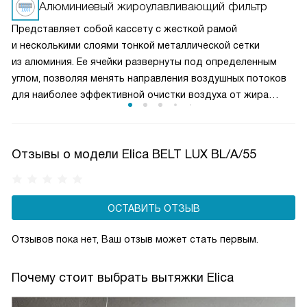
вентиляция при медленном приготовлении или мощное
Алюминиевый жироулавливающий фильтр
удаление пара и запахов при интенсивной жарке. Это
Представляет собой кассету с жесткой рамой
делает вытяжку универсальным решением для любых
и несколькими слоями тонкой металлической сетки
кулинарных задач и сохраняет воздух на кухне свежим
из алюминия. Ее ячейки развернуты под определенным
и чистым.
углом, позволяя менять направления воздушных потоков
для наиболее эффективной очистки воздуха от жира
и микрочастиц пищи. Чаще всего такие фильтры можно
мыть в посудомоечной машине, что облегчает уход
за прибором.
Отзывы о модели Elica BELT LUX BL/A/55
ОСТАВИТЬ ОТЗЫВ
Отзывов пока нет, Ваш отзыв может стать первым.
Почему стоит выбрать вытяжки Elica