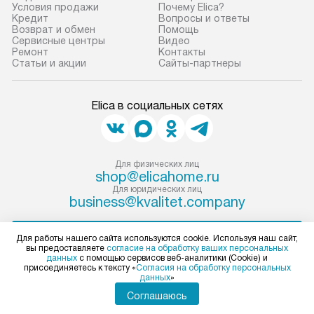
Условия продажи
Почему Elica?
прибор до места установки,
предполагают, в
Кредит
Вопросы и ответы
пожалуйста, предварительно
от категории, на
Возврат и обмен
Помощь
Сервисные центры
Видео
уточните это с менеджером.
установленной р
Ремонт
Контакты
За данную услугу взимается
к воде, крана и 
Статьи и акции
Сайты-партнеры
дополнительная плата. Важно
слива. Стандарт
учитывать, что если размеры
включает в себя:
Elica в социальных сетях
прибора не позволяют ему пройти
транспортировоч
через дверной проем, сотрудники
разблокировку п
транспортной службы не могут
соединение отде
демонтировать дверцы, ручки или
монтаж техники 
Для физических лиц
shop@elicahome.ru
другие выступающие элементы, так
на место с пров
Для юридических лиц
как это может привести к отказу
подключение к 
business@kvalitet.company
в гарантийном ремонте в будущем.
коммуникациям, 
Перед заказом удостоверьтесь, что
и консультацию 
НАПИСАТЬ РУКОВОДСТВУ
Для работы нашего сайта используются cookie. Используя наш сайт,
сможете переместить прибор
В стандартную у
вы предоставляете
согласие на обработку ваших персональных
данных
с помощью сервисов веб-аналитики (Cookie) и
в нужное место, учитывая размеры
не включаются: 
присоединяетесь к тексту «
Согласия на обработку персональных
Политика конфиденциальности
данных
»
упаковки или без нее.
коммуникаций, 
Условия продажи
Соглашаюсь
Карта сайта
материалы, нав
© 2004 – 2026 Магазин Elica «Kvalitet Trade, LLC»