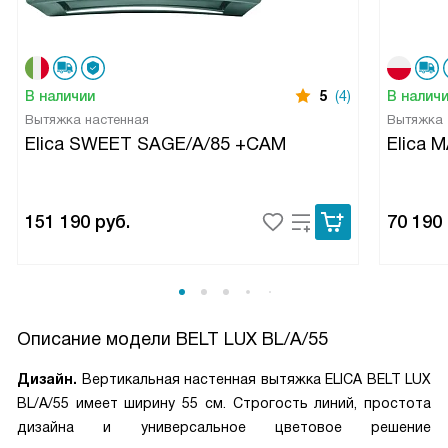
В наличии
5
(4)
В налич
Вытяжка настенная
Вытяжка
Elica SWEET SAGE/A/85 +CAM
Elica 
151 190
руб.
70 190
Описание модели
BELT LUX BL/A/55
Дизайн.
Вертикальная настенная вытяжка ELICA BELT LUX
BL/A/55 имеет ширину 55 см. Строгость линий, простота
дизайна и универсальное цветовое решение