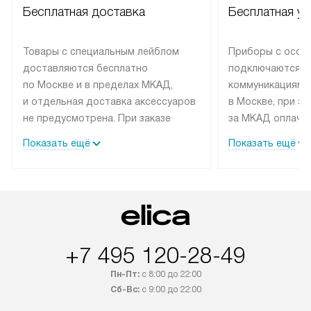
Бесплатная доставка
Бесплатная ус
Товары с специальным лейблом
Приборы с особ
доставляются бесплатно
подключаются к
по Москве и в пределах МКАД,
коммуникациям 
и отдельная доставка аксессуаров
в Москве, при э
не предусмотрена. При заказе
за МКАД оплачив
бытовой техники от Elica,
Специалисты сер
Показать ещё
Показать ещё
рекомендуем обсудить
партнера заним
с менеджером удобное время
подключением б
доставки и способ оплаты. Товары
Elica. Установк
со статусом «В наличии» могут
техники осущест
быть отправлены покупателю
за отдельную пла
в течение трех дней. Если вам
и дополнительны
+7 495 120-28-49
интересен товар «Под заказ»,
по монтажу опла
обсудите возможность его
прайсу. Сервис 
Пн-Пт:
с 8:00 до 22:00
приобретения с менеджером сайта.
гарантию 1 год 
Сб-Вс:
с 9:00 до 22:00
Товары с специальным лейблом
работы и испол