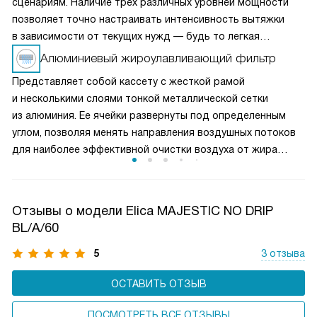
сценариям. Наличие трех различных уровней мощности
позволяет точно настраивать интенсивность вытяжки
в зависимости от текущих нужд — будь то легкая
вентиляция при медленном приготовлении или мощное
Алюминиевый жироулавливающий фильтр
удаление пара и запахов при интенсивной жарке. Это
Представляет собой кассету с жесткой рамой
делает вытяжку универсальным решением для любых
и несколькими слоями тонкой металлической сетки
кулинарных задач и сохраняет воздух на кухне свежим
из алюминия. Ее ячейки развернуты под определенным
и чистым.
углом, позволяя менять направления воздушных потоков
для наиболее эффективной очистки воздуха от жира
и микрочастиц пищи. Чаще всего такие фильтры можно
мыть в посудомоечной машине, что облегчает уход
за прибором.
Отзывы о модели Elica MAJESTIC NO DRIP
BL/A/60
5
3 отзыва
ОСТАВИТЬ ОТЗЫВ
ПОСМОТРЕТЬ ВСЕ ОТЗЫВЫ