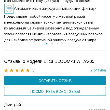
в зависимости от текущих нужд — будь то легкая
вентиляция при медленном приготовлении или мощное
Алюминиевый жироулавливающий фильтр
удаление пара и запахов при интенсивной жарке. Это
Представляет собой кассету с жесткой рамой
делает вытяжку универсальным решением для любых
и несколькими слоями тонкой металлической сетки
кулинарных задач и сохраняет воздух на кухне свежим
из алюминия. Ее ячейки развернуты под определенным
и чистым.
углом, позволяя менять направления воздушных потоков
для наиболее эффективной очистки воздуха от жира
и микрочастиц пищи. Чаще всего такие фильтры можно
мыть в посудомоечной машине, что облегчает уход
за прибором.
Отзывы о модели Elica BLOOM-S WH/A/85
5
2 отзыва
ОСТАВИТЬ ОТЗЫВ
ПОСМОТРЕТЬ ВСЕ ОТЗЫВЫ
Дмитрий