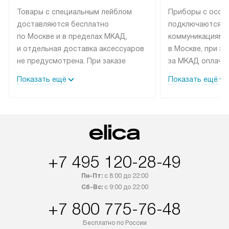
Товары с специальным лейблом
Приборы с особ
доставляются бесплатно
подключаются к
по Москве и в пределах МКАД,
коммуникациям 
и отдельная доставка аксессуаров
в Москве, при э
не предусмотрена. При заказе
за МКАД оплачив
бытовой техники от Elica,
Специалисты сер
Показать ещё
Показать ещё
рекомендуем обсудить
партнера заним
с менеджером удобное время
подключением б
доставки и способ оплаты. Товары
Elica. Установк
со статусом «В наличии» могут
техники осущест
быть отправлены покупателю
за отдельную пла
в течение трех дней. Если вам
и дополнительны
+7 495 120-28-49
интересен товар «Под заказ»,
по монтажу опла
обсудите возможность его
прайсу. Сервис 
Пн-Пт:
с 8:00 до 22:00
приобретения с менеджером сайта.
гарантию 1 год 
Сб-Вс:
с 9:00 до 22:00
Товары с специальным лейблом
работы и испол
+7 800 775-76-48
доставляются бесплатно
материалы. Про
по Москве в пределах МКАД,
установление, п
Бесплатно по России