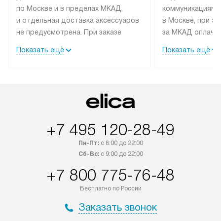
по Москве и в пределах МКАД,
коммуникациям 
и отдельная доставка аксессуаров
в Москве, при э
не предусмотрена. При заказе
за МКАД оплачив
бытовой техники от Elica,
Специалисты сер
Показать ещё
Показать ещё
рекомендуем обсудить
партнера заним
с менеджером удобное время
подключением б
доставки и способ оплаты. Товары
Elica. Установк
со статусом «В наличии» могут
техники осущест
быть отправлены покупателю
за отдельную пла
в течение трех дней. Если вам
и дополнительны
+7 495 120-28-49
интересен товар «Под заказ»,
по монтажу опла
обсудите возможность его
прайсу. Сервис 
Пн-Пт:
с 8:00 до 22:00
приобретения с менеджером сайта.
гарантию 1 год 
Сб-Вс:
с 9:00 до 22:00
Товары с специальным лейблом
работы и испол
+7 800 775-76-48
доставляются бесплатно
материалы. Про
по Москве в пределах МКАД,
установление, п
Бесплатно по России
и отдельная доставка аксессуаров
и регулярное об
Заказать звонок
не предусмотрена.
обеспечивают п