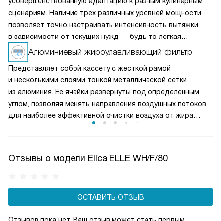
усовершенствованную адаптацию к разным кулинарным
сценариям. Наличие трех различных уровней мощности
позволяет точно настраивать интенсивность вытяжки
в зависимости от текущих нужд — будь то легкая
вентиляция при медленном приготовлении или мощное
Алюминиевый жироулавливающий фильтр
удаление пара и запахов при интенсивной жарке. Это
Представляет собой кассету с жесткой рамой
делает вытяжку универсальным решением для любых
и несколькими слоями тонкой металлической сетки
кулинарных задач и сохраняет воздух на кухне свежим
из алюминия. Ее ячейки развернуты под определенным
и чистым.
углом, позволяя менять направления воздушных потоков
для наиболее эффективной очистки воздуха от жира
и микрочастиц пищи. Чаще всего такие фильтры можно
мыть в посудомоечной машине, что облегчает уход
за прибором.
Отзывы о модели Elica ELLE WH/F/80
ОСТАВИТЬ ОТЗЫВ
Отзывов пока нет, Ваш отзыв может стать первым.