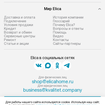
и эффективную 
В оговоренный день служба
техники, предо
Мир Elica
доставки доставит упакованный
ошибки и прежд
прибор до двери или прихожей.
Доставка и оплата
История компании
Если необходимо переместить
Готовые коммун
Подключение
Глоссарий
Условия продажи
Почему Elica?
прибор до места установки,
предполагают, в
Кредит
Вопросы и ответы
пожалуйста, предварительно
от категории, на
Возврат и обмен
Помощь
Сервисные центры
Видео
уточните это с менеджером.
установленной р
Ремонт
Контакты
За данную услугу взимается
к воде, крана и 
Статьи и акции
Сайты-партнеры
дополнительная плата. Важно
слива. Стандарт
учитывать, что если размеры
включает в себя:
Elica в социальных сетях
прибора не позволяют ему пройти
транспортировоч
через дверной проем, сотрудники
разблокировку п
транспортной службы не могут
соединение отде
демонтировать дверцы, ручки или
монтаж техники 
Для физических лиц
shop@elicahome.ru
другие выступающие элементы, так
на место с пров
Для юридических лиц
как это может привести к отказу
подключение к 
business@kvalitet.company
в гарантийном ремонте в будущем.
коммуникациям, 
Перед заказом удостоверьтесь, что
и консультацию 
НАПИСАТЬ РУКОВОДСТВУ
Для работы нашего сайта используются cookie. Используя наш сайт,