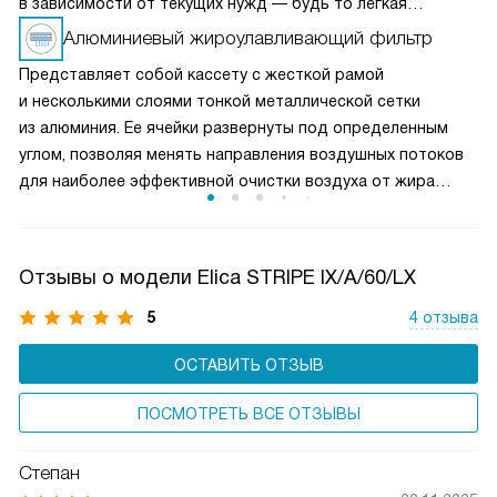
в зависимости от текущих нужд — будь то легкая
вентиляция при медленном приготовлении или мощное
Алюминиевый жироулавливающий фильтр
удаление пара и запахов при интенсивной жарке. Это
Представляет собой кассету с жесткой рамой
делает вытяжку универсальным решением для любых
и несколькими слоями тонкой металлической сетки
кулинарных задач и сохраняет воздух на кухне свежим
из алюминия. Ее ячейки развернуты под определенным
и чистым.
углом, позволяя менять направления воздушных потоков
для наиболее эффективной очистки воздуха от жира
и микрочастиц пищи. Чаще всего такие фильтры можно
мыть в посудомоечной машине, что облегчает уход
за прибором.
Отзывы о модели Elica STRIPE IX/A/60/LX
5
4 отзыва
ОСТАВИТЬ ОТЗЫВ
ПОСМОТРЕТЬ ВСЕ ОТЗЫВЫ
Степан