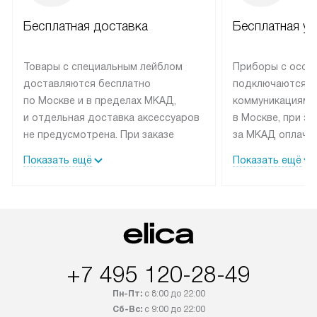
Бесплатная доставка
Бесплатная ус
Товары с специальным лейблом
Приборы с особ
доставляются бесплатно
подключаются к
по Москве и в пределах МКАД,
коммуникациям 
и отдельная доставка аксессуаров
в Москве, при э
не предусмотрена. При заказе
за МКАД оплачив
бытовой техники от Elica,
Специалисты сер
Показать ещё
Показать ещё
рекомендуем обсудить
партнера заним
с менеджером удобное время
подключением б
доставки и способ оплаты. Товары
Elica. Установк
со статусом «В наличии» могут
техники осущест
быть отправлены покупателю
за отдельную пла
в течение трех дней. Если вам
и дополнительны
+7 495 120-28-49
интересен товар «Под заказ»,
по монтажу опла
обсудите возможность его
прайсу. Сервис 
Пн-Пт:
с 8:00 до 22:00
приобретения с менеджером сайта.
гарантию 1 год 
Сб-Вс:
с 9:00 до 22:00