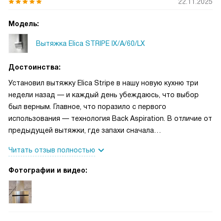
22.11.2025
Модель:
Вытяжка Elica STRIPE IX/A/60/LX
Достоинства:
Установил вытяжку Elica Stripe в нашу новую кухню три
недели назад — и каждый день убеждаюсь, что выбор
был верным. Главное, что поразило с первого
использования — технология Back Aspiration. В отличие от
предыдущей вытяжки, где запахи сначала
распространялись по кухне, а потом уже «ловились»,
Читать отзыв полностью
здесь воздух забирается сразу у самой варочной панели,
буквально с задней стенки. Готовил недавно острую пасту
Фотографии и видео:
карбонару с чесноком и перцем чили — ни малейшего
намёка на запах в соседней гостиной. Сенсорное
управление работает чётко, даже если руки влажные
после мытья овощей. Особенно ценю интенсивный режим: