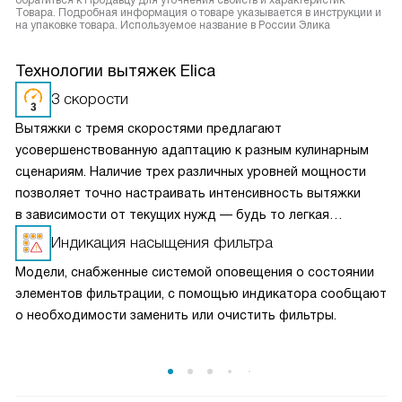
Товара. Подробная информация о товаре указывается в инструкции и
на упаковке товара. Используемое название в России Элика
Технологии вытяжек Elica
3 скорости
Вытяжки с тремя скоростями предлагают
усовершенствованную адаптацию к разным кулинарным
сценариям. Наличие трех различных уровней мощности
позволяет точно настраивать интенсивность вытяжки
в зависимости от текущих нужд — будь то легкая
вентиляция при медленном приготовлении или мощное
Индикация насыщения фильтра
удаление пара и запахов при интенсивной жарке. Это
Модели, снабженные системой оповещения о состоянии
делает вытяжку универсальным решением для любых
элементов фильтрации, с помощью индикатора сообщают
кулинарных задач и сохраняет воздух на кухне свежим
о необходимости заменить или очистить фильтры.
и чистым.