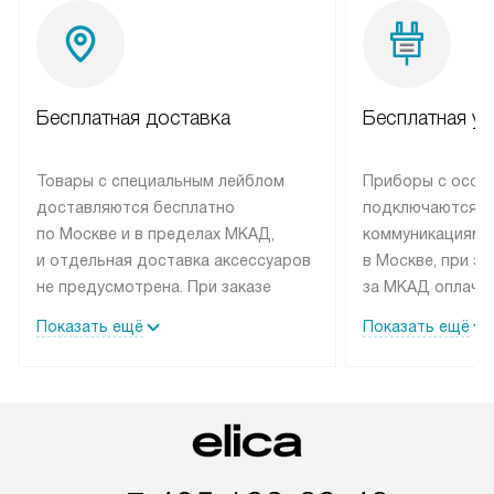
Бесплатная доставка
Бесплатная ус
Товары с специальным лейблом
Приборы с особ
доставляются бесплатно
подключаются к
по Москве и в пределах МКАД,
коммуникациям 
и отдельная доставка аксессуаров
в Москве, при э
не предусмотрена. При заказе
за МКАД оплачив
бытовой техники от Elica,
Специалисты сер
Показать ещё
Показать ещё
рекомендуем обсудить
партнера заним
с менеджером удобное время
подключением б
доставки и способ оплаты. Товары
Elica. Установк
со статусом «В наличии» могут
техники осущест
быть отправлены покупателю
за отдельную пла
в течение трех дней. Если вам
и дополнительны