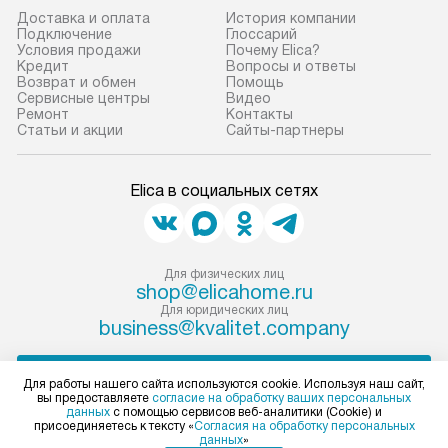
прибор до двери или прихожей.
Доставка и оплата
История компании
Если необходимо переместить
Готовые коммун
Подключение
Глоссарий
Условия продажи
Почему Elica?
прибор до места установки,
предполагают, в
Кредит
Вопросы и ответы
пожалуйста, предварительно
от категории, на
Возврат и обмен
Помощь
Сервисные центры
Видео
уточните это с менеджером.
установленной р
Ремонт
Контакты
За данную услугу взимается
к воде, крана и 
Статьи и акции
Сайты-партнеры
дополнительная плата. Важно
слива. Стандарт
учитывать, что если размеры
включает в себя:
Elica в социальных сетях
прибора не позволяют ему пройти
транспортировоч
через дверной проем, сотрудники
разблокировку п
транспортной службы не могут
соединение отде
демонтировать дверцы, ручки или
монтаж техники 
Для физических лиц
shop@elicahome.ru
другие выступающие элементы, так
на место с пров
Для юридических лиц
как это может привести к отказу
подключение к 
business@kvalitet.company
в гарантийном ремонте в будущем.
коммуникациям, 
Перед заказом удостоверьтесь, что
и консультацию 
НАПИСАТЬ РУКОВОДСТВУ
Для работы нашего сайта используются cookie. Используя наш сайт,
сможете переместить прибор
В стандартную у
вы предоставляете
согласие на обработку ваших персональных
данных
с помощью сервисов веб-аналитики (Cookie) и
в нужное место, учитывая размеры
не включаются: 
Политика конфиденциальности
присоединяетесь к тексту «
Согласия на обработку персональных
данных
»
упаковки или без нее.
коммуникаций, 
Условия продажи