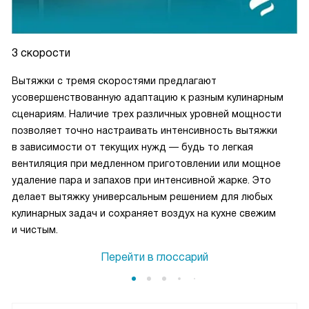
образом, уход за вытяжкой не составляет никакого труда.
В общем, я очень доволен покупкой. Эта вытяжка стала
3 скорости
настоящим украшением моей кухни и незаменимым
помощником в приготовлении пищи!
Вытяжки с тремя скоростями предлагают
усовершенствованную адаптацию к разным кулинарным
сценариям. Наличие трех различных уровней мощности
позволяет точно настраивать интенсивность вытяжки
в зависимости от текущих нужд — будь то легкая
вентиляция при медленном приготовлении или мощное
удаление пара и запахов при интенсивной жарке. Это
делает вытяжку универсальным решением для любых
кулинарных задач и сохраняет воздух на кухне свежим
и чистым.
Перейти в глоссарий