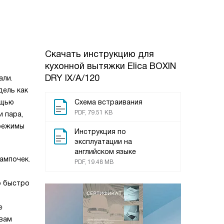
Скачать инструкцию для
кухонной вытяжки
Elica BOXIN
DRY IX/A/120
али.
дель как
ощью
Схема встраивания
PDF, 79.51 KB
 пара,
 режимы
Инструкция по
эксплуатации на
английском языке
ампочек.
PDF, 19.48 MB
о быстро
е
 вам