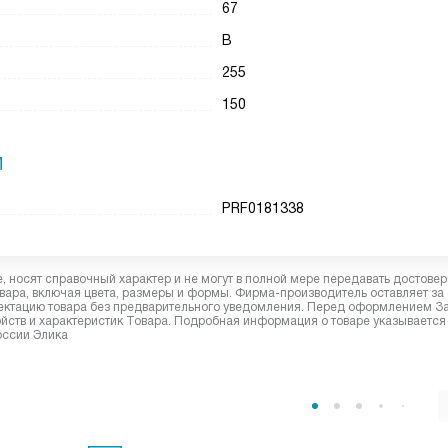
67
B
255
150
И
PRF0181338
 носят справочный характер и не могут в полной мере передавать достове
вара, включая цвета, размеры и формы. Фирма-производитель оставляет за
лектацию товара без предварительного уведомления. Перед оформлением З
йств и характеристик Товара. Подробная информация о товаре указывается
оссии Элика