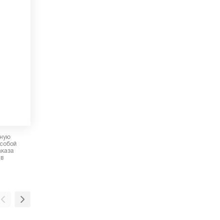
рную
 собой
аказа
 в