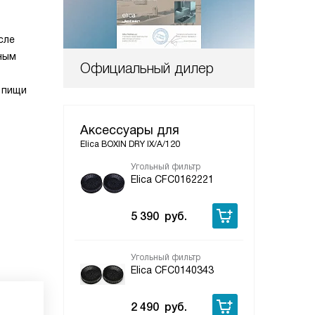
сле
чным
Официальный дилер
 пищи
Аксессуары для
Elica BOXIN DRY IX/A/120
Угольный фильтр
Elica CFC0162221
5 390
руб.
Угольный фильтр
Elica CFC0140343
2 490
руб.