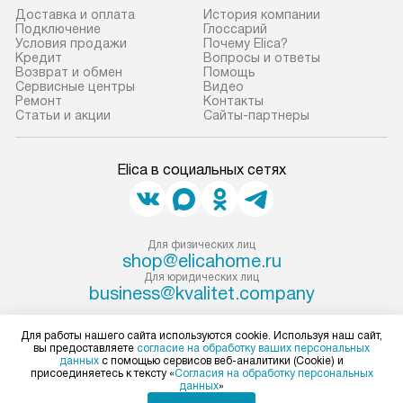
прибор до двери или прихожей.
Доставка и оплата
История компании
Если необходимо переместить
Готовые коммун
Подключение
Глоссарий
Условия продажи
Почему Elica?
прибор до места установки,
предполагают, в
Кредит
Вопросы и ответы
пожалуйста, предварительно
от категории, на
Возврат и обмен
Помощь
Сервисные центры
Видео
уточните это с менеджером.
установленной р
Ремонт
Контакты
За данную услугу взимается
к воде, крана и 
Статьи и акции
Сайты-партнеры
дополнительная плата. Важно
слива. Стандарт
учитывать, что если размеры
включает в себя:
Elica в социальных сетях
прибора не позволяют ему пройти
транспортировоч
через дверной проем, сотрудники
разблокировку п
транспортной службы не могут
соединение отде
демонтировать дверцы, ручки или
монтаж техники 
Для физических лиц
shop@elicahome.ru
другие выступающие элементы, так
на место с пров
Для юридических лиц
как это может привести к отказу
подключение к 
business@kvalitet.company
в гарантийном ремонте в будущем.
коммуникациям, 
Перед заказом удостоверьтесь, что
и консультацию 
НАПИСАТЬ РУКОВОДСТВУ
Для работы нашего сайта используются cookie. Используя наш сайт,
вы предоставляете
согласие на обработку ваших персональных
сможете переместить прибор
В стандартную у
данных
с помощью сервисов веб-аналитики (Cookie) и
в нужное место, учитывая размеры
не включаются: 
присоединяетесь к тексту «
Согласия на обработку персональных
Политика конфиденциальности
данных
»
упаковки или без нее.
коммуникаций, 
Условия продажи