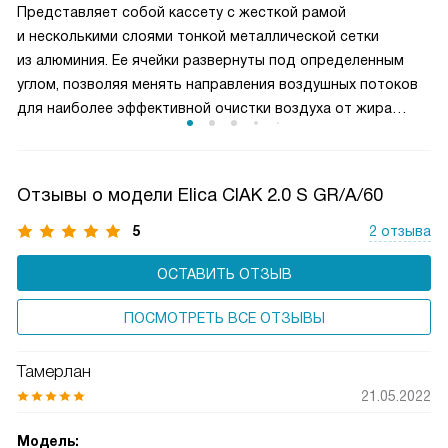
Представляет собой кассету с жесткой рамой
делает вытяжку универсальным решением для любых
и несколькими слоями тонкой металлической сетки
кулинарных задач и сохраняет воздух на кухне свежим
из алюминия. Ее ячейки развернуты под определенным
и чистым.
углом, позволяя менять направления воздушных потоков
для наиболее эффективной очистки воздуха от жира
и микрочастиц пищи. Чаще всего такие фильтры можно
мыть в посудомоечной машине, что облегчает уход
за прибором.
Отзывы о модели Elica CIAK 2.0 S GR/A/60
5
2 отзыва
ОСТАВИТЬ ОТЗЫВ
ПОСМОТРЕТЬ ВСЕ ОТЗЫВЫ
Тамерлан
21.05.2022
Модель: