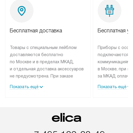
Бесплатная доставка
Бесплатная ус
Товары с специальным лейблом
Приборы с особ
доставляются бесплатно
подключаются к
по Москве и в пределах МКАД,
коммуникациям 
и отдельная доставка аксессуаров
в Москве, при э
не предусмотрена. При заказе
за МКАД оплачив
бытовой техники от Elica,
Специалисты сер
Показать ещё
Показать ещё
рекомендуем обсудить
партнера заним
с менеджером удобное время
подключением б
доставки и способ оплаты. Товары
Elica. Установк
со статусом «В наличии» могут
техники осущест
быть отправлены покупателю
за отдельную пла
в течение трех дней. Если вам
и дополнительны