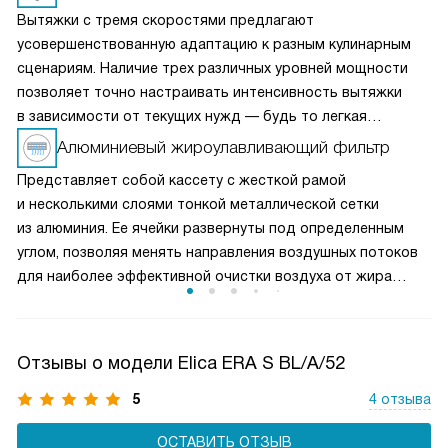
Вытяжки с тремя скоростями предлагают
усовершенствованную адаптацию к разным кулинарным
сценариям. Наличие трех различных уровней мощности
позволяет точно настраивать интенсивность вытяжки
в зависимости от текущих нужд — будь то легкая
вентиляция при медленном приготовлении или мощное
Алюминиевый жироулавливающий фильтр
удаление пара и запахов при интенсивной жарке. Это
Представляет собой кассету с жесткой рамой
делает вытяжку универсальным решением для любых
и несколькими слоями тонкой металлической сетки
кулинарных задач и сохраняет воздух на кухне свежим
из алюминия. Ее ячейки развернуты под определенным
и чистым.
углом, позволяя менять направления воздушных потоков
для наиболее эффективной очистки воздуха от жира
и микрочастиц пищи. Чаще всего такие фильтры можно
мыть в посудомоечной машине, что облегчает уход
за прибором.
Отзывы о модели Elica ERA S BL/A/52
5
4 отзыва
ОСТАВИТЬ ОТЗЫВ