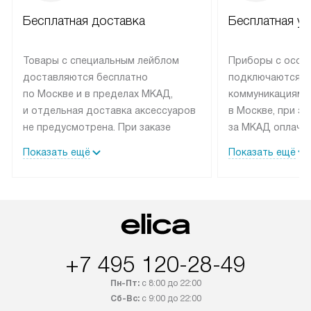
Бесплатная доставка
Бесплатная ус
Товары с специальным лейблом
Приборы с особ
доставляются бесплатно
подключаются к
по Москве и в пределах МКАД,
коммуникациям 
и отдельная доставка аксессуаров
в Москве, при э
не предусмотрена. При заказе
за МКАД оплачив
бытовой техники от Elica,
Специалисты сер
Показать ещё
Показать ещё
рекомендуем обсудить
партнера заним
с менеджером удобное время
подключением б
доставки и способ оплаты. Товары
Elica. Установк
со статусом «В наличии» могут
техники осущест
быть отправлены покупателю
за отдельную пла
в течение трех дней. Если вам
и дополнительны
+7 495 120-28-49
интересен товар «Под заказ»,
по монтажу опла
обсудите возможность его
прайсу. Сервис 
Пн-Пт:
с 8:00 до 22:00
приобретения с менеджером сайта.
гарантию 1 год 
Сб-Вс:
с 9:00 до 22:00
Товары с специальным лейблом
работы и испол