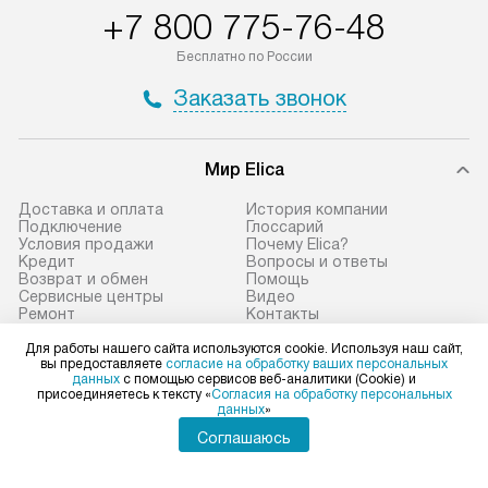
+7 800 775-76-48
доставляются бесплатно
материалы. Про
по Москве в пределах МКАД,
установление, п
Бесплатно по России
и отдельная доставка аксессуаров
и регулярное об
Заказать звонок
не предусмотрена.
обеспечивают п
и эффективную 
В оговоренный день служба
техники, предо
Мир Elica
доставки доставит упакованный
ошибки и прежд
прибор до двери или прихожей.
Доставка и оплата
История компании
Если необходимо переместить
Готовые коммун
Подключение
Глоссарий
Условия продажи
Почему Elica?
прибор до места установки,
предполагают, в
Кредит
Вопросы и ответы
пожалуйста, предварительно
от категории, на
Возврат и обмен
Помощь
Сервисные центры
Видео
уточните это с менеджером.
установленной р
Ремонт
Контакты
За данную услугу взимается
к воде, крана и 
Статьи и акции
Сайты-партнеры
Для работы нашего сайта используются cookie. Используя наш сайт,
дополнительная плата. Важно
слива. Стандарт
вы предоставляете
согласие на обработку ваших персональных
данных
с помощью сервисов веб-аналитики (Cookie) и
учитывать, что если размеры
включает в себя:
присоединяетесь к тексту «
Согласия на обработку персональных
Elica в социальных сетях
прибора не позволяют ему пройти
транспортировоч
данных
»
через дверной проем, сотрудники
разблокировку п
Соглашаюсь
транспортной службы не могут
соединение отде
демонтировать дверцы, ручки или
монтаж техники 