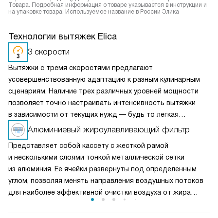
Товара. Подробная информация о товаре указывается в инструкции и
на упаковке товара. Используемое название в России Элика
Технологии вытяжек Elica
3 скорости
Вытяжки с тремя скоростями предлагают
усовершенствованную адаптацию к разным кулинарным
сценариям. Наличие трех различных уровней мощности
позволяет точно настраивать интенсивность вытяжки
в зависимости от текущих нужд — будь то легкая
вентиляция при медленном приготовлении или мощное
Алюминиевый жироулавливающий фильтр
удаление пара и запахов при интенсивной жарке. Это
Представляет собой кассету с жесткой рамой
делает вытяжку универсальным решением для любых
и несколькими слоями тонкой металлической сетки
кулинарных задач и сохраняет воздух на кухне свежим
из алюминия. Ее ячейки развернуты под определенным
и чистым.
углом, позволяя менять направления воздушных потоков
для наиболее эффективной очистки воздуха от жира
и микрочастиц пищи. Чаще всего такие фильтры можно
мыть в посудомоечной машине, что облегчает уход