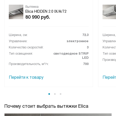
Вытяжка
Elica HIDDEN 2.0 IX/A/72
80 990
руб.
Ширина, см:
72.3
Ширина,
Управление:
электронное
Управле
Количество скоростей:
3
Количест
Тип освещения:
светодиодное STRIP
Тип осв
LED
Производ
Производительность, м³/ч:
700
Перейти к товару
Перейт
Почему стоит выбрать вытяжки Elica