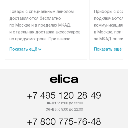
Товары с специальным лейблом
Приборы с особ
доставляются бесплатно
подключаются к
по Москве и в пределах МКАД,
коммуникациям 
и отдельная доставка аксессуаров
в Москве, при э
не предусмотрена. При заказе
за МКАД оплачив
бытовой техники от Elica,
Специалисты сер
Показать ещё
Показать ещё
рекомендуем обсудить
партнера заним
с менеджером удобное время
подключением б
доставки и способ оплаты. Товары
Elica. Установк
со статусом «В наличии» могут
техники осущест
быть отправлены покупателю
за отдельную пла
в течение трех дней. Если вам
и дополнительны
+7 495 120-28-49
интересен товар «Под заказ»,
по монтажу опла
обсудите возможность его
прайсу. Сервис 
Пн-Пт:
с 8:00 до 22:00
приобретения с менеджером сайта.
гарантию 1 год 
Сб-Вс:
с 9:00 до 22:00
Товары с специальным лейблом
работы и испол
+7 800 775-76-48
доставляются бесплатно
материалы. Про