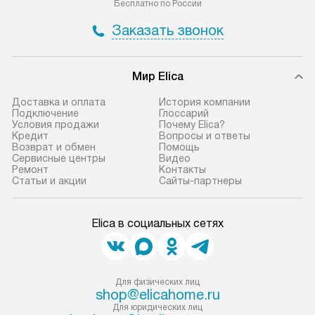
по Москве в пределах МКАД,
установление, п
Бесплатно по России
и отдельная доставка аксессуаров
и регулярное об
Заказать звонок
не предусмотрена.
обеспечивают п
и эффективную 
В оговоренный день служба
техники, предо
Мир Elica
доставки доставит упакованный
ошибки и прежд
прибор до двери или прихожей.
Доставка и оплата
История компании
Если необходимо переместить
Готовые коммун
Подключение
Глоссарий
Условия продажи
Почему Elica?
прибор до места установки,
предполагают, в
Кредит
Вопросы и ответы
пожалуйста, предварительно
от категории, на
Возврат и обмен
Помощь
Сервисные центры
Видео
уточните это с менеджером.
установленной р
Ремонт
Контакты
За данную услугу взимается
к воде, крана и 
Статьи и акции
Сайты-партнеры
дополнительная плата. Важно
слива. Стандарт
учитывать, что если размеры
включает в себя:
Elica в социальных сетях
прибора не позволяют ему пройти
транспортировоч
через дверной проем, сотрудники
разблокировку п
транспортной службы не могут
соединение отде
демонтировать дверцы, ручки или
монтаж техники 
Для физических лиц
shop@elicahome.ru
другие выступающие элементы, так
на место с пров
Для юридических лиц