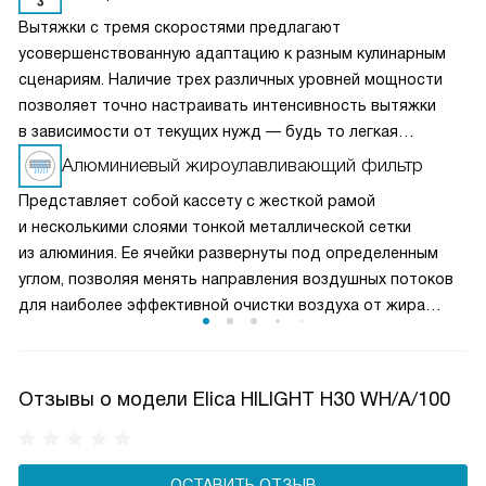
Вытяжки с тремя скоростями предлагают
усовершенствованную адаптацию к разным кулинарным
сценариям. Наличие трех различных уровней мощности
позволяет точно настраивать интенсивность вытяжки
в зависимости от текущих нужд — будь то легкая
вентиляция при медленном приготовлении или мощное
Алюминиевый жироулавливающий фильтр
удаление пара и запахов при интенсивной жарке. Это
Представляет собой кассету с жесткой рамой
делает вытяжку универсальным решением для любых
и несколькими слоями тонкой металлической сетки
кулинарных задач и сохраняет воздух на кухне свежим
из алюминия. Ее ячейки развернуты под определенным
и чистым.
углом, позволяя менять направления воздушных потоков
для наиболее эффективной очистки воздуха от жира
и микрочастиц пищи. Чаще всего такие фильтры можно
мыть в посудомоечной машине, что облегчает уход
за прибором.
Отзывы о модели Elica HILIGHT H30 WH/A/100
ОСТАВИТЬ ОТЗЫВ