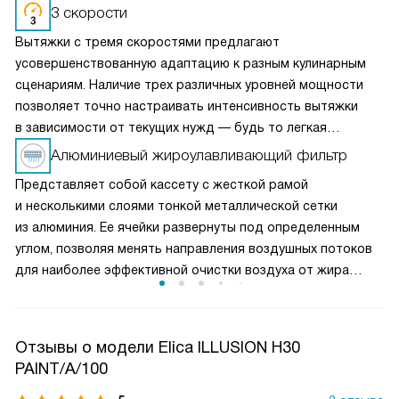
3 скорости
Вытяжки с тремя скоростями предлагают
усовершенствованную адаптацию к разным кулинарным
сценариям. Наличие трех различных уровней мощности
позволяет точно настраивать интенсивность вытяжки
в зависимости от текущих нужд — будь то легкая
вентиляция при медленном приготовлении или мощное
Алюминиевый жироулавливающий фильтр
удаление пара и запахов при интенсивной жарке. Это
Представляет собой кассету с жесткой рамой
делает вытяжку универсальным решением для любых
и несколькими слоями тонкой металлической сетки
кулинарных задач и сохраняет воздух на кухне свежим
из алюминия. Ее ячейки развернуты под определенным
и чистым.
углом, позволяя менять направления воздушных потоков
для наиболее эффективной очистки воздуха от жира
и микрочастиц пищи. Чаще всего такие фильтры можно
мыть в посудомоечной машине, что облегчает уход
за прибором.
Отзывы о модели Elica ILLUSION H30
PAINT/A/100