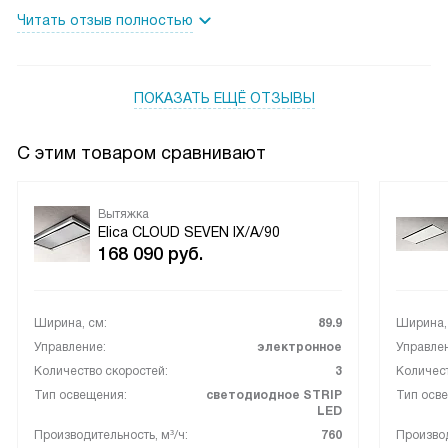
Читать отзыв полностью
ПОКАЗАТЬ ЕЩЁ ОТЗЫВЫ
С этим товаром сравнивают
Вытяжка
Elica CLOUD SEVEN IX/A/90
168 090
руб.
Ширина, см:
89.9
Ширина,
Управление:
электронное
Управле
Количество скоростей:
3
Количест
Тип освещения:
светодиодное STRIP
Тип осв
LED
Производительность, м³/ч:
760
Производ