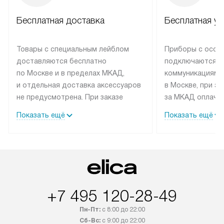
Бесплатная доставка
Бесплатная ус
Товары с специальным лейблом
Приборы с особ
доставляются бесплатно
подключаются к
по Москве и в пределах МКАД,
коммуникациям 
и отдельная доставка аксессуаров
в Москве, при э
не предусмотрена. При заказе
за МКАД оплачив
бытовой техники от Elica,
Специалисты сер
Показать ещё
Показать ещё
рекомендуем обсудить
партнера заним
с менеджером удобное время
подключением б
доставки и способ оплаты. Товары
Elica. Установк
со статусом «В наличии» могут
техники осущест
быть отправлены покупателю
за отдельную пла
в течение трех дней. Если вам
и дополнительны
+7 495 120-28-49
интересен товар «Под заказ»,
по монтажу опла
обсудите возможность его
прайсу. Сервис 
Пн-Пт:
с 8:00 до 22:00
приобретения с менеджером сайта.
гарантию 1 год 
Сб-Вс:
с 9:00 до 22:00