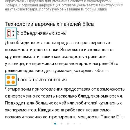
обратиться к Продавцу для уточнения свойств и характеристик
Товара. Подробная информация о товаре указывается в инструкции и
на упаковке товара. Используемое название в России Элика
Технологии варочных панелей Elica
2 объединяемых зоны
Две объединяемые зоны предлагают расширенные
возможности для готовки. Вы можете использовать
крупные емкости, такие как сковороды-гриль или
утятницы, не переживая о неравномерном нагреве. Это
решение идеально для гурманов, которые любят
экспериментировать с различными способами
4 зоны приготовления
приготовления. Объединяемые зоны обеспечивают
Четыре зоны приготовления предоставляют возможность
равномерное распределение тепла, что делает готовку
одновременно готовить несколько блюд, экономя время.
более комфортной и быстрой.
Подходит для больших семей или любителей кулинарных
экспериментов. Каждая зона работает независимо,
позволяя точечно контролировать мощность. Панели Elica
известны своей энергоэффективностью, что снижает