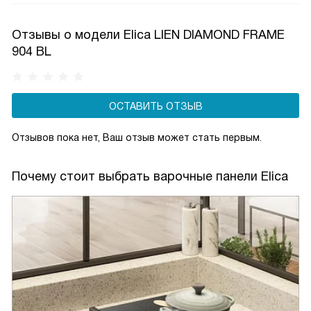
потребление электроэнергии. Модели с 4 зонами часто
включают интеллектуальные функции, такие как
Отзывы о модели Elica LIEN DIAMOND FRAME
объединение зон для больших кастрюль.
904 BL
ОСТАВИТЬ ОТЗЫВ
Отзывов пока нет, Ваш отзыв может стать первым.
Почему стоит выбрать варочные панели Elica