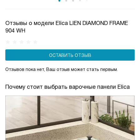
известны своей энергоэффективностью, что снижает
потребление электроэнергии. Модели с 4 зонами часто
включают интеллектуальные функции, такие как
Отзывы о модели Elica LIEN DIAMOND FRAME
объединение зон для больших кастрюль.
904 WH
ОСТАВИТЬ ОТЗЫВ
Отзывов пока нет, Ваш отзыв может стать первым.
Почему стоит выбрать варочные панели Elica