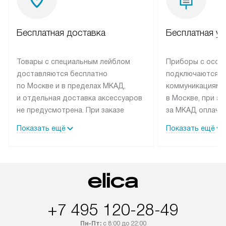
Бесплатная доставка
Бесплатная ус
Товары с специальным лейблом
Приборы с особ
доставляются бесплатно
подключаются к
по Москве и в пределах МКАД,
коммуникациям 
и отдельная доставка аксессуаров
в Москве, при э
не предусмотрена. При заказе
за МКАД оплачив
бытовой техники от Elica,
Специалисты сер
Показать ещё
Показать ещё
рекомендуем обсудить
партнера заним
с менеджером удобное время
подключением б
доставки и способ оплаты. Товары
Elica. Установк
со статусом «В наличии» могут
техники осущест
быть отправлены покупателю
за отдельную пла
в течение трех дней. Если вам
и дополнительны
+7 495 120-28-49
интересен товар «Под заказ»,
по монтажу опла
обсудите возможность его
прайсу. Сервис 
Пн-Пт:
с 8:00 до 22:00