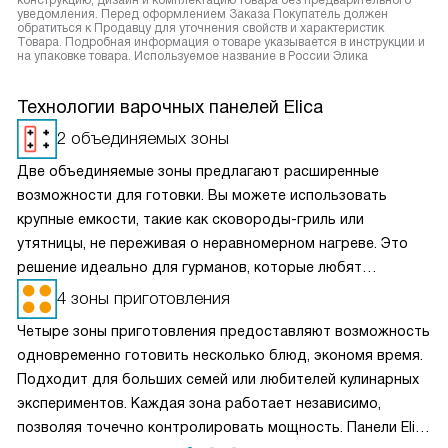
конструкцию, дизайн и комплектацию товара без предварительного
уведомления. Перед оформлением Заказа Покупатель должен
обратиться к Продавцу для уточнения свойств и характеристик
Товара. Подробная информация о товаре указывается в инструкции и
на упаковке товара. Используемое название в России Элика
Технологии варочных панелей Elica
2 объединяемых зоны
Две объединяемые зоны предлагают расширенные
возможности для готовки. Вы можете использовать
крупные емкости, такие как сковороды-гриль или
утятницы, не переживая о неравномерном нагреве. Это
решение идеально для гурманов, которые любят
экспериментировать с различными способами
4 зоны приготовления
приготовления. Объединяемые зоны обеспечивают
Четыре зоны приготовления предоставляют возможность
равномерное распределение тепла, что делает готовку
одновременно готовить несколько блюд, экономя время.
более комфортной и быстрой.
Подходит для больших семей или любителей кулинарных
экспериментов. Каждая зона работает независимо,
позволяя точечно контролировать мощность. Панели Elica