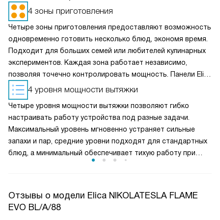
4 зоны приготовления
Четыре зоны приготовления предоставляют возможность
одновременно готовить несколько блюд, экономя время.
Подходит для больших семей или любителей кулинарных
экспериментов. Каждая зона работает независимо,
позволяя точечно контролировать мощность. Панели Elica
известны своей энергоэффективностью, что снижает
4 уровня мощности вытяжки
потребление электроэнергии. Модели с 4 зонами часто
Четыре уровня мощности вытяжки позволяют гибко
включают интеллектуальные функции, такие как
настраивать работу устройства под разные задачи.
объединение зон для больших кастрюль.
Максимальный уровень мгновенно устраняет сильные
запахи и пар, средние уровни подходят для стандартных
блюд, а минимальный обеспечивает тихую работу при
низкой нагрузке. Это решение особенно удобно для
поддержания чистого воздуха на кухне при разной
интенсивности готовки, сохраняя энергоэффективность.
Отзывы о модели Elica NIKOLATESLA FLAME
EVO BL/A/88