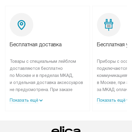
Бесплатная доставка
Бесплатная ус
Товары с специальным лейблом
Приборы с особ
доставляются бесплатно
подключаются к
по Москве и в пределах МКАД,
коммуникациям 
и отдельная доставка аксессуаров
в Москве, при э
не предусмотрена. При заказе
за МКАД оплачив
бытовой техники от Elica,
Специалисты сер
Показать ещё
Показать ещё
рекомендуем обсудить
партнера заним
с менеджером удобное время
подключением б
доставки и способ оплаты. Товары
Elica. Установк
со статусом «В наличии» могут
техники осущест