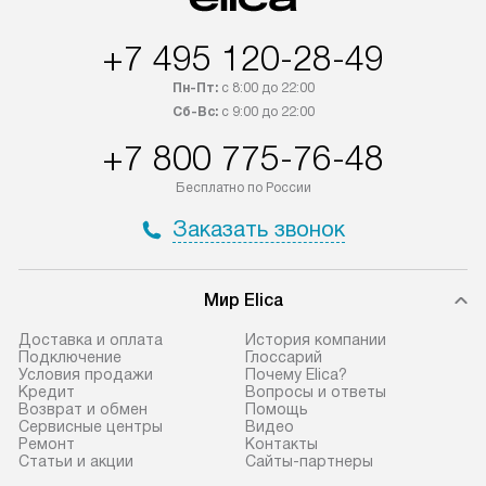
быть отправлены покупателю
за отдельную пла
в течение трех дней. Если вам
и дополнительны
+7 495 120-28-49
интересен товар «Под заказ»,
по монтажу опла
обсудите возможность его
прайсу. Сервис 
Пн-Пт:
с 8:00 до 22:00
приобретения с менеджером сайта.
гарантию 1 год 
Сб-Вс:
с 9:00 до 22:00
Товары с специальным лейблом
работы и испол
+7 800 775-76-48
доставляются бесплатно
материалы. Про
по Москве в пределах МКАД,
установление, п
Бесплатно по России
и отдельная доставка аксессуаров
и регулярное об
Заказать звонок
не предусмотрена.
обеспечивают п
и эффективную 
В оговоренный день служба
техники, предо
Мир Elica
доставки доставит упакованный
ошибки и прежд
прибор до двери или прихожей.
Доставка и оплата
История компании
Если необходимо переместить
Готовые коммун
Подключение
Глоссарий
Условия продажи
Почему Elica?
прибор до места установки,
предполагают, в
Кредит
Вопросы и ответы
пожалуйста, предварительно
от категории, на
Возврат и обмен
Помощь
Сервисные центры
Видео
уточните это с менеджером.
установленной р
Ремонт
Контакты
За данную услугу взимается
к воде, крана и 
Статьи и акции
Сайты-партнеры