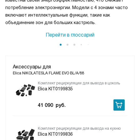
известны своей энергоэффективностью, что снижает
в комплекте был фильтр, и что отверстие воздуховода
потребление электроэнергии. Модели с 4 зонами часто
предусмотрено стандартного размера, так что проблем с
включают интеллектуальные функции, такие как
подключением не возникло. Вкусы у всех разные, но для
объединение зон для больших кастрюль.
меня эта панель стала отличным сочетанием
практичности и простоты использования.
Перейти в глоссарий
Аксессуары для
Elica NIKOLATESLA FLAME EVO BL/A/88
Комплект рециркуляции для вывода в цоколь
Elica KIT0199835
41 090
руб.
Комплект рециркуляции для вывода на кухню
Elica KIT0199836