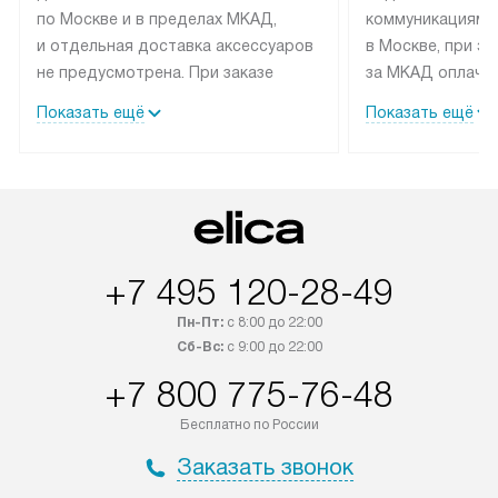
по Москве и в пределах МКАД,
коммуникациям 
и отдельная доставка аксессуаров
в Москве, при э
не предусмотрена. При заказе
за МКАД оплачив
бытовой техники от Elica,
Специалисты сер
Показать ещё
Показать ещё
рекомендуем обсудить
партнера заним
с менеджером удобное время
подключением б
доставки и способ оплаты. Товары
Elica. Установк
со статусом «В наличии» могут
техники осущест
быть отправлены покупателю
за отдельную пла
в течение трех дней. Если вам
и дополнительны
+7 495 120-28-49
интересен товар «Под заказ»,
по монтажу опла
обсудите возможность его
прайсу. Сервис 
Пн-Пт:
с 8:00 до 22:00
приобретения с менеджером сайта.
гарантию 1 год 
Сб-Вс:
с 9:00 до 22:00
Товары с специальным лейблом
работы и испол
+7 800 775-76-48
доставляются бесплатно
материалы. Про
по Москве в пределах МКАД,
установление, п
Бесплатно по России
и отдельная доставка аксессуаров
и регулярное об
Заказать звонок
не предусмотрена.
обеспечивают п