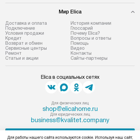
и эффективную 
В оговоренный день служба
техники, предо
Мир Elica
доставки доставит упакованный
ошибки и прежд
прибор до двери или прихожей.
Доставка и оплата
История компании
Если необходимо переместить
Готовые коммун
Подключение
Глоссарий
Условия продажи
Почему Elica?
прибор до места установки,
предполагают, в
Кредит
Вопросы и ответы
пожалуйста, предварительно
от категории, на
Возврат и обмен
Помощь
Сервисные центры
Видео
уточните это с менеджером.
установленной р
Ремонт
Контакты
За данную услугу взимается
к воде, крана и 
Статьи и акции
Сайты-партнеры
дополнительная плата. Важно
слива. Стандарт
учитывать, что если размеры
включает в себя:
Elica в социальных сетях
прибора не позволяют ему пройти
транспортировоч
через дверной проем, сотрудники
разблокировку п
транспортной службы не могут
соединение отде
демонтировать дверцы, ручки или
монтаж техники 
Для физических лиц
shop@elicahome.ru
другие выступающие элементы, так
на место с пров
Для юридических лиц
как это может привести к отказу
подключение к 
business@kvalitet.company
в гарантийном ремонте в будущем.
коммуникациям, 
Перед заказом удостоверьтесь, что
и консультацию 
НАПИСАТЬ РУКОВОДСТВУ
Для работы нашего сайта используются cookie. Используя наш сайт,