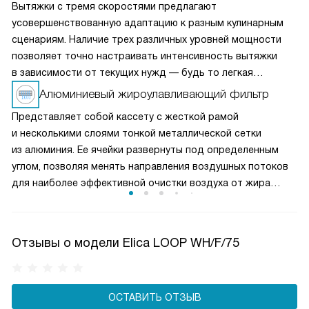
Вытяжки с тремя скоростями предлагают
усовершенствованную адаптацию к разным кулинарным
сценариям. Наличие трех различных уровней мощности
позволяет точно настраивать интенсивность вытяжки
в зависимости от текущих нужд — будь то легкая
вентиляция при медленном приготовлении или мощное
Алюминиевый жироулавливающий фильтр
удаление пара и запахов при интенсивной жарке. Это
Представляет собой кассету с жесткой рамой
делает вытяжку универсальным решением для любых
и несколькими слоями тонкой металлической сетки
кулинарных задач и сохраняет воздух на кухне свежим
из алюминия. Ее ячейки развернуты под определенным
и чистым.
углом, позволяя менять направления воздушных потоков
для наиболее эффективной очистки воздуха от жира
и микрочастиц пищи. Чаще всего такие фильтры можно
мыть в посудомоечной машине, что облегчает уход
за прибором.
Отзывы о модели Elica LOOP WH/F/75
ОСТАВИТЬ ОТЗЫВ