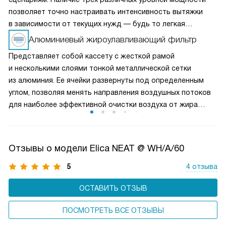
позволяет точно настраивать интенсивность вытяжки
в зависимости от текущих нужд — будь то легкая
вентиляция при медленном приготовлении или мощное
Алюминиевый жироулавливающий фильтр
удаление пара и запахов при интенсивной жарке. Это
Представляет собой кассету с жесткой рамой
делает вытяжку универсальным решением для любых
и несколькими слоями тонкой металлической сетки
кулинарных задач и сохраняет воздух на кухне свежим
из алюминия. Ее ячейки развернуты под определенным
и чистым.
углом, позволяя менять направления воздушных потоков
для наиболее эффективной очистки воздуха от жира
и микрочастиц пищи. Чаще всего такие фильтры можно
мыть в посудомоечной машине, что облегчает уход
за прибором.
Отзывы о модели Elica NEAT @ WH/A/60
5
4 отзыва
ОСТАВИТЬ ОТЗЫВ
ПОСМОТРЕТЬ ВСЕ ОТЗЫВЫ