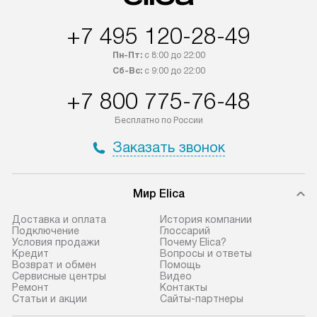
в течение трех дней. Если вам
и дополнительны
+7 495 120-28-49
интересен товар «Под заказ»,
по монтажу опла
обсудите возможность его
прайсу. Сервис 
Пн-Пт:
с 8:00 до 22:00
приобретения с менеджером сайта.
гарантию 1 год 
Сб-Вс:
с 9:00 до 22:00
Товары с специальным лейблом
работы и испол
+7 800 775-76-48
доставляются бесплатно
материалы. Про
по Москве в пределах МКАД,
установление, п
Бесплатно по России
и отдельная доставка аксессуаров
и регулярное об
Заказать звонок
не предусмотрена.
обеспечивают п
и эффективную 
В оговоренный день служба
техники, предо
Мир Elica
доставки доставит упакованный
ошибки и прежд
прибор до двери или прихожей.
Доставка и оплата
История компании
Если необходимо переместить
Готовые коммун
Подключение
Глоссарий
Условия продажи
Почему Elica?
прибор до места установки,
предполагают, в
Кредит
Вопросы и ответы
пожалуйста, предварительно
от категории, на
Возврат и обмен
Помощь
Сервисные центры
Видео
уточните это с менеджером.
установленной р
Ремонт
Контакты
За данную услугу взимается
к воде, крана и 
Статьи и акции
Сайты-партнеры
дополнительная плата. Важно
слива. Стандарт