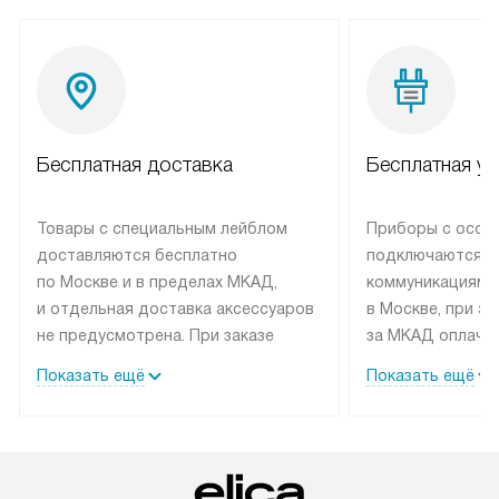
Бесплатная доставка
Бесплатная ус
Товары с специальным лейблом
Приборы с особ
доставляются бесплатно
подключаются к
по Москве и в пределах МКАД,
коммуникациям 
и отдельная доставка аксессуаров
в Москве, при э
не предусмотрена. При заказе
за МКАД оплачив
бытовой техники от Elica,
Специалисты сер
Показать ещё
Показать ещё
рекомендуем обсудить
партнера заним
с менеджером удобное время
подключением б
доставки и способ оплаты. Товары
Elica. Установк
со статусом «В наличии» могут
техники осущест
быть отправлены покупателю
за отдельную пла