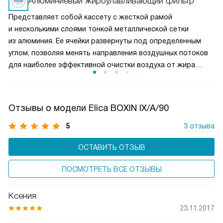
Алюминиевый жироулавливающий фильтр
удаление пара и запахов при интенсивной жарке. Это
Представляет собой кассету с жесткой рамой
делает вытяжку универсальным решением для любых
и несколькими слоями тонкой металлической сетки
кулинарных задач и сохраняет воздух на кухне свежим
из алюминия. Ее ячейки развернуты под определенным
и чистым.
углом, позволяя менять направления воздушных потоков
для наиболее эффективной очистки воздуха от жира
и микрочастиц пищи. Чаще всего такие фильтры можно
мыть в посудомоечной машине, что облегчает уход
за прибором.
Отзывы о модели Elica BOXIN IX/A/90
5
3 отзыва
ОСТАВИТЬ ОТЗЫВ
ПОСМОТРЕТЬ ВСЕ ОТЗЫВЫ
Ксения
23.11.2017