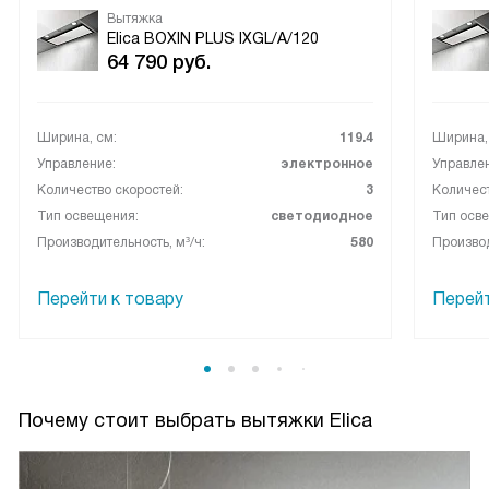
Вытяжка
Elica BOXIN PLUS IXGL/A/120
64 790
руб.
Ширина, см:
119.4
Ширина,
Управление:
электронное
Управле
Количество скоростей:
3
Количест
Тип освещения:
светодиодное
Тип осв
Производительность, м³/ч:
580
Производ
Перейти к товару
Перейт
Почему стоит выбрать вытяжки Elica