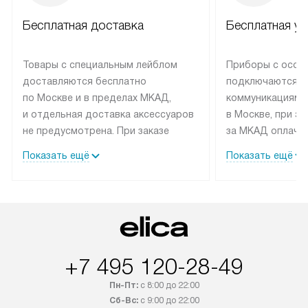
Бесплатная доставка
Бесплатная ус
Товары с специальным лейблом
Приборы с особ
доставляются бесплатно
подключаются к
по Москве и в пределах МКАД,
коммуникациям 
и отдельная доставка аксессуаров
в Москве, при э
не предусмотрена. При заказе
за МКАД оплачив
бытовой техники от Elica,
Специалисты сер
Показать ещё
Показать ещё
рекомендуем обсудить
партнера заним
с менеджером удобное время
подключением б
доставки и способ оплаты. Товары
Elica. Установк
со статусом «В наличии» могут
техники осущест
быть отправлены покупателю
за отдельную пла
в течение трех дней. Если вам
и дополнительны
+7 495 120-28-49
интересен товар «Под заказ»,
по монтажу опла
обсудите возможность его
прайсу. Сервис 
Пн-Пт:
с 8:00 до 22:00
приобретения с менеджером сайта.
гарантию 1 год 
Сб-Вс:
с 9:00 до 22:00