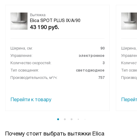
фильтр легко снимается и спокойно моется в
посудомойке, что сэкономило мне время на чистку. При
Вытяжка
Elica SPOT PLUS IX/A/90
высокой интенсивности работы шум заметен, но не
43 190
руб.
мешает разговору на кухне. Муж помог с настенным
монтажом, и всё совпало по подключению воздуховода;
также радует возможность поставить угольный фильтр
Ширина, см:
90
Ширина,
для рециркуляции.
Управление:
электронное
Управле
Количество скоростей:
3
Количест
Тип освещения:
светодиодное
Тип осв
Производительность, м³/ч:
757
Производ
Перейти к товару
Перейт
Почему стоит выбрать вытяжки Elica