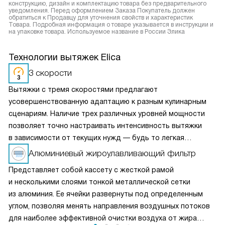
конструкцию, дизайн и комплектацию товара без предварительного
уведомления. Перед оформлением Заказа Покупатель должен
обратиться к Продавцу для уточнения свойств и характеристик
Товара. Подробная информация о товаре указывается в инструкции и
на упаковке товара. Используемое название в России Элика
Технологии вытяжек Elica
3 скорости
Вытяжки с тремя скоростями предлагают
усовершенствованную адаптацию к разным кулинарным
сценариям. Наличие трех различных уровней мощности
позволяет точно настраивать интенсивность вытяжки
в зависимости от текущих нужд — будь то легкая
вентиляция при медленном приготовлении или мощное
Алюминиевый жироулавливающий фильтр
удаление пара и запахов при интенсивной жарке. Это
Представляет собой кассету с жесткой рамой
делает вытяжку универсальным решением для любых
и несколькими слоями тонкой металлической сетки
кулинарных задач и сохраняет воздух на кухне свежим
из алюминия. Ее ячейки развернуты под определенным
и чистым.
углом, позволяя менять направления воздушных потоков
для наиболее эффективной очистки воздуха от жира