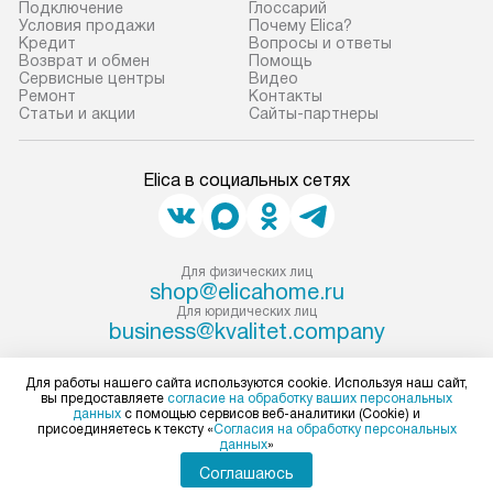
Если необходимо переместить
Готовые коммун
Подключение
Глоссарий
Условия продажи
Почему Elica?
прибор до места установки,
предполагают, в
Кредит
Вопросы и ответы
пожалуйста, предварительно
от категории, на
Возврат и обмен
Помощь
Сервисные центры
Видео
уточните это с менеджером.
установленной р
Ремонт
Контакты
За данную услугу взимается
к воде, крана и 
Статьи и акции
Сайты-партнеры
дополнительная плата. Важно
слива. Стандарт
учитывать, что если размеры
включает в себя:
Elica в социальных сетях
прибора не позволяют ему пройти
транспортировоч
через дверной проем, сотрудники
разблокировку п
транспортной службы не могут
соединение отде
демонтировать дверцы, ручки или
монтаж техники 
Для физических лиц
shop@elicahome.ru
другие выступающие элементы, так
на место с пров
Для юридических лиц
как это может привести к отказу
подключение к 
business@kvalitet.company
в гарантийном ремонте в будущем.
коммуникациям, 
Перед заказом удостоверьтесь, что
и консультацию 
НАПИСАТЬ РУКОВОДСТВУ
Для работы нашего сайта используются cookie. Используя наш сайт,
вы предоставляете
согласие на обработку ваших персональных
сможете переместить прибор
В стандартную у
данных
с помощью сервисов веб-аналитики (Cookie) и
в нужное место, учитывая размеры
не включаются: 
присоединяетесь к тексту «
Согласия на обработку персональных
Политика конфиденциальности
данных
»
упаковки или без нее.
коммуникаций, 
Условия продажи
Соглашаюсь
Карта сайта
материалы, нав