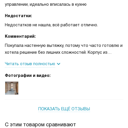
управлении, идеально вписалась в кухню
Недостатки:
Недостатков не нашла, всё работает отлично.
Комментарий:
Покупала настенную вытяжку, потому что часто готовлю и
хотела решение без лишних сложностей. Корпус из
нержавеющей стали выглядит аккуратно и не требует
Читать отзыв полностью
постоянного ухода, а механическое управление на кнопках
очень удобно — можно быстро переключить скорости, не
Фотографии и видео:
отвлекаясь от процесса. У меня есть возможность
работать и в режиме отвода, и в рециркуляции, что
пригодилось зимой, когда не хотелось открывать окно.
Однажды жарила много блюд подряд — мощность и
поток воздуха действительно справились, запахи ушли
ПОКАЗАТЬ ЕЩЁ ОТЗЫВЫ
быстрее, и кухня оставалась комфортной. Светодиодное
освещение мягкое, две лампы достаточно освещают
С этим товаром сравнивают
плиту, при этом тепло от них минимальное. Алюминиевый