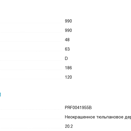
990
990
48
63
D
186
120
И
PRF0041955B
Неокрашенное тюльпановое де
20.2