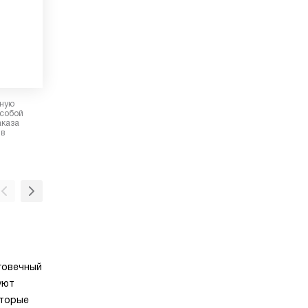
рную
 собой
аказа
 в
Отвод
о
Режим работы вытяжки, при котором загря
говечный
воздух выводится из помещения с помощь
уют
воздухоотвода. Угольный фильтр при тако
оторые
фунционирования не нужен.