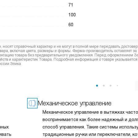
71
100
60
 носят справочный характер и не могут в полной мере передавать достове
вара, включая цвета, размеры и формы. Фирма-производитель оставляет за
лектацию товара без предварительного уведомления. Перед оформлением З
йств и характеристик Товара. Подробная информация о товаре указывается
оссии Элика
Механическое управление
Механическое управление в вытяжках част
воспринимается как более надежный и дол
чных
способ управления. Такие системы использ
ивать
традиционные ручки или переключатели, к