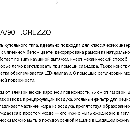
A/90 T.GREZZO
 купольного типа, идеально подходит для классических инте
в смягченном белом цвете, декорирована рамкой из натурально
отает по типу каминной вытяжки, имеет механический способ
торые легко регулировать при помощи слайдера. Также констр
ветка обеспечивается LED-лампами. С помощью регулировки м
ной поверхности.
см от электрической варочной поверхности, 75 см от газовой.
ах отвода и рециркуляции воздуха. Угольный фильтр для реци
авливает частички жира из воздуха, препятствуя образованию
нуждается в простом уходе — его нужно мыть ежедневно в тепл
дически можно мыть в посудомоечной машине в щадящем режим