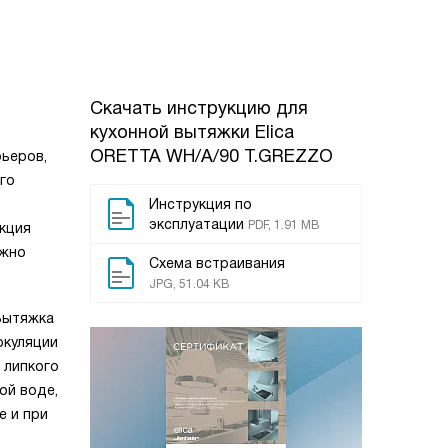
Скачать инструкцию для
кухонной вытяжки
Elica
ORETTA WH/A/90 T.GREZZO
рьеров,
го
Инструкция по
эксплуатации
PDF, 1.91 MB
укция
ожно
Схема встраивания
JPG, 51.04 KB
 Вытяжка
ркуляции
 липкого
ой воде,
е и при