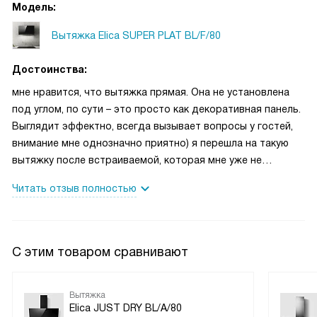
Модель:
Вытяжка Elica SUPER PLAT BL/F/80
Достоинства:
мне нравится, что вытяжка прямая. Она не установлена
под углом, по сути – это просто как декоративная панель.
Выглядит эффектно, всегда вызывает вопросы у гостей,
внимание мне однозначно приятно) я перешла на такую
вытяжку после встраиваемой, которая мне уже не
нравилась не в плане работы, а в плане
Читать отзыв полностью
нагроможденности. Я вообще решила отказаться от
верхних шкафов, привычных в гарнитурах. Кухня у меня
необычная и хотелось побольше воздуха и поменьше вот
этой всей кулинарной темы. Поменьше техники и чтобы
С этим товаром сравнивают
мебель красивая – это мой формат. И подобный дизайн
вытяжки в данном вопросе меня очень сильно выручил.
Вообще не скажешь, что это вытяжка, и много воздуха на
Вытяжка
Elica JUST DRY BL/A/80
кухне, вообще нисколько не утяжелила пространство. По