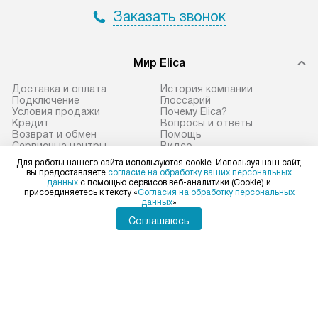
и отдельная доставка аксессуаров
и регулярное об
Заказать звонок
не предусмотрена.
обеспечивают п
и эффективную 
В оговоренный день служба
техники, предо
Мир Elica
доставки доставит упакованный
ошибки и прежд
прибор до двери или прихожей.
Доставка и оплата
История компании
Если необходимо переместить
Готовые коммун
Подключение
Глоссарий
Условия продажи
Почему Elica?
прибор до места установки,
предполагают, в
Кредит
Вопросы и ответы
пожалуйста, предварительно
от категории, на
Возврат и обмен
Помощь
Сервисные центры
Видео
уточните это с менеджером.
установленной р
Ремонт
Контакты
Для работы нашего сайта используются cookie. Используя наш сайт,
За данную услугу взимается
к воде, крана и 
Статьи и акции
Сайты-партнеры
вы предоставляете
согласие на обработку ваших персональных
данных
с помощью сервисов веб-аналитики (Cookie) и
дополнительная плата. Важно
слива. Стандарт
присоединяетесь к тексту «
Согласия на обработку персональных
учитывать, что если размеры
включает в себя:
данных
»
Elica в социальных сетях
прибора не позволяют ему пройти
транспортировоч
Соглашаюсь
через дверной проем, сотрудники
разблокировку п
транспортной службы не могут
соединение отде
демонтировать дверцы, ручки или
монтаж техники 
Для физических лиц
shop@elicahome.ru
другие выступающие элементы, так
на место с пров
Для юридических лиц
как это может привести к отказу
подключение к 
business@kvalitet.company