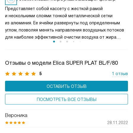
удаление пара и запахов при интенсивной жарке. Это
Представляет собой кассету с жесткой рамой
делает вытяжку универсальным решением для любых
и несколькими слоями тонкой металлической сетки
кулинарных задач и сохраняет воздух на кухне свежим
из алюминия. Ее ячейки развернуты под определенным
и чистым.
углом, позволяя менять направления воздушных потоков
для наиболее эффективной очистки воздуха от жира
и микрочастиц пищи. Чаще всего такие фильтры можно
мыть в посудомоечной машине, что облегчает уход
за прибором.
Отзывы о модели Elica SUPER PLAT BL/F/80
5
1 отзыв
ОСТАВИТЬ ОТЗЫВ
ПОСМОТРЕТЬ ВСЕ ОТЗЫВЫ
Вероника
28.11.2022