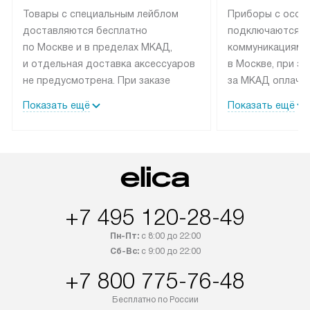
Товары с специальным лейблом
Приборы с особ
доставляются бесплатно
подключаются к
по Москве и в пределах МКАД,
коммуникациям 
и отдельная доставка аксессуаров
в Москве, при э
не предусмотрена. При заказе
за МКАД оплачив
бытовой техники от Elica,
Специалисты сер
Показать ещё
Показать ещё
рекомендуем обсудить
партнера заним
с менеджером удобное время
подключением б
доставки и способ оплаты. Товары
Elica. Установк
со статусом «В наличии» могут
техники осущест
быть отправлены покупателю
за отдельную пла
в течение трех дней. Если вам
и дополнительны
+7 495 120-28-49
интересен товар «Под заказ»,
по монтажу опла
обсудите возможность его
прайсу. Сервис 
Пн-Пт:
с 8:00 до 22:00
приобретения с менеджером сайта.
гарантию 1 год 
Сб-Вс:
с 9:00 до 22:00
Товары с специальным лейблом
работы и испол
+7 800 775-76-48
доставляются бесплатно
материалы. Про
по Москве в пределах МКАД,
установление, п
Бесплатно по России