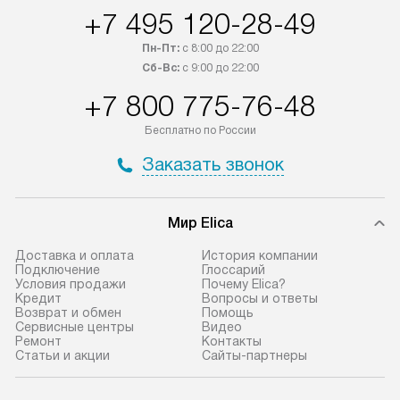
+7 495 120-28-49
интересен товар «Под заказ»,
по монтажу опла
обсудите возможность его
прайсу. Сервис 
Пн-Пт:
с 8:00 до 22:00
приобретения с менеджером сайта.
гарантию 1 год 
Сб-Вс:
с 9:00 до 22:00
Товары с специальным лейблом
работы и испол
+7 800 775-76-48
доставляются бесплатно
материалы. Про
по Москве в пределах МКАД,
установление, п
Бесплатно по России
и отдельная доставка аксессуаров
и регулярное об
Заказать звонок
не предусмотрена.
обеспечивают п
и эффективную 
В оговоренный день служба
техники, предо
Мир Elica
доставки доставит упакованный
ошибки и прежд
прибор до двери или прихожей.
Доставка и оплата
История компании
Если необходимо переместить
Готовые коммун
Подключение
Глоссарий
Условия продажи
Почему Elica?
прибор до места установки,
предполагают, в
Кредит
Вопросы и ответы
пожалуйста, предварительно
от категории, на
Возврат и обмен
Помощь
Сервисные центры
Видео
уточните это с менеджером.
установленной р
Ремонт
Контакты
За данную услугу взимается
к воде, крана и 
Статьи и акции
Сайты-партнеры
дополнительная плата. Важно
слива. Стандарт
учитывать, что если размеры
включает в себя: