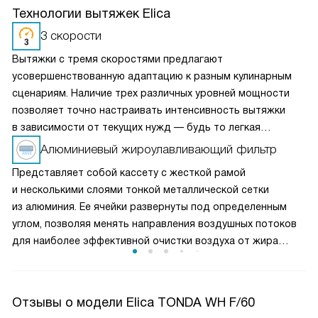
Технологии вытяжек Elica
3 скорости
Вытяжки с тремя скоростями предлагают
усовершенствованную адаптацию к разным кулинарным
сценариям. Наличие трех различных уровней мощности
позволяет точно настраивать интенсивность вытяжки
в зависимости от текущих нужд — будь то легкая
вентиляция при медленном приготовлении или мощное
Алюминиевый жироулавливающий фильтр
удаление пара и запахов при интенсивной жарке. Это
Представляет собой кассету с жесткой рамой
делает вытяжку универсальным решением для любых
и несколькими слоями тонкой металлической сетки
кулинарных задач и сохраняет воздух на кухне свежим
из алюминия. Ее ячейки развернуты под определенным
и чистым.
углом, позволяя менять направления воздушных потоков
для наиболее эффективной очистки воздуха от жира
и микрочастиц пищи. Чаще всего такие фильтры можно
мыть в посудомоечной машине, что облегчает уход
за прибором.
Отзывы о модели Elica TONDA WH F/60