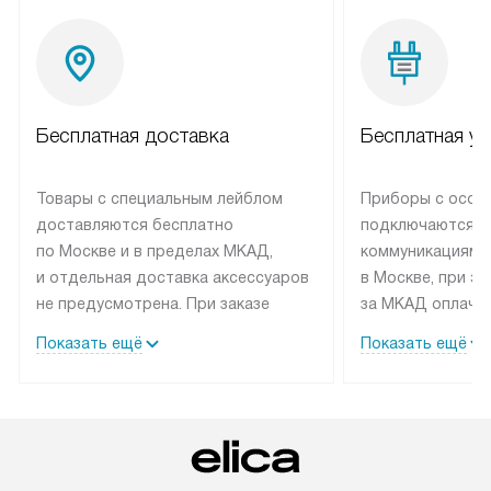
Бесплатная доставка
Бесплатная ус
Товары с специальным лейблом
Приборы с особ
доставляются бесплатно
подключаются к
по Москве и в пределах МКАД,
коммуникациям 
и отдельная доставка аксессуаров
в Москве, при э
не предусмотрена. При заказе
за МКАД оплачив
бытовой техники от Elica,
Специалисты сер
Показать ещё
Показать ещё
рекомендуем обсудить
партнера заним
с менеджером удобное время
подключением б
доставки и способ оплаты. Товары
Elica. Установк
со статусом «В наличии» могут
техники осущест
быть отправлены покупателю
за отдельную пла
в течение трех дней. Если вам
и дополнительны