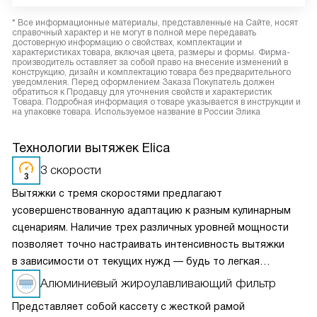
* Все информационные материалы, представленные на Сайте, носят
справочный характер и не могут в полной мере передавать
достоверную информацию о свойствах, комплектации и
характеристиках товара, включая цвета, размеры и формы. Фирма-
производитель оставляет за собой право на внесение изменений в
конструкцию, дизайн и комплектацию товара без предварительного
уведомления. Перед оформлением Заказа Покупатель должен
обратиться к Продавцу для уточнения свойств и характеристик
Товара. Подробная информация о товаре указывается в инструкции и
на упаковке товара. Используемое название в России Элика
Технологии вытяжек Elica
3 скорости
Вытяжки с тремя скоростями предлагают
усовершенствованную адаптацию к разным кулинарным
сценариям. Наличие трех различных уровней мощности
позволяет точно настраивать интенсивность вытяжки
в зависимости от текущих нужд — будь то легкая
вентиляция при медленном приготовлении или мощное
Алюминиевый жироулавливающий фильтр
удаление пара и запахов при интенсивной жарке. Это
Представляет собой кассету с жесткой рамой
делает вытяжку универсальным решением для любых