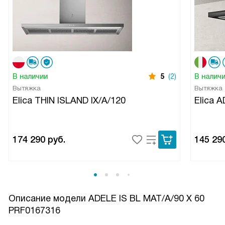
В наличии
5
(2)
В налич
Вытяжка
Вытяжка
Elica THIN ISLAND IX/A/120
Elica 
174 290
руб.
145 29
Описание модели
ADELE IS BL MAT/A/90 X 60
PRF0167316