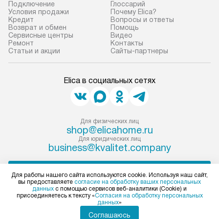
прибор до места установки,
предполагают, в
Подключение
Глоссарий
Условия продажи
Почему Elica?
пожалуйста, предварительно
от категории, на
Кредит
Вопросы и ответы
уточните это с менеджером.
установленной р
Возврат и обмен
Помощь
Сервисные центры
Видео
За данную услугу взимается
к воде, крана и 
Ремонт
Контакты
дополнительная плата. Важно
слива. Стандарт
Статьи и акции
Сайты-партнеры
учитывать, что если размеры
включает в себя:
прибора не позволяют ему пройти
транспортировоч
Elica в социальных сетях
через дверной проем, сотрудники
разблокировку п
транспортной службы не могут
соединение отде
демонтировать дверцы, ручки или
монтаж техники 
другие выступающие элементы, так
на место с пров
Для физических лиц
shop@elicahome.ru
как это может привести к отказу
подключение к 
Для юридических лиц
в гарантийном ремонте в будущем.
коммуникациям, 
business@kvalitet.company
Перед заказом удостоверьтесь, что
и консультацию 
сможете переместить прибор
В стандартную у
НАПИСАТЬ РУКОВОДСТВУ
Для работы нашего сайта используются cookie. Используя наш сайт,
в нужное место, учитывая размеры
не включаются: 
вы предоставляете
согласие на обработку ваших персональных
упаковки или без нее.
коммуникаций, 
данных
с помощью сервисов веб-аналитики (Cookie) и
Политика конфиденциальности
присоединяетесь к тексту «
Согласия на обработку персональных
материалы, нав
данных
»
Условия продажи
и перевешивание
Карта сайта
Соглашаюсь