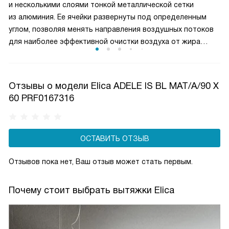
и несколькими слоями тонкой металлической сетки
кулинарных задач и сохраняет воздух на кухне свежим
из алюминия. Ее ячейки развернуты под определенным
и чистым.
углом, позволяя менять направления воздушных потоков
для наиболее эффективной очистки воздуха от жира
и микрочастиц пищи. Чаще всего такие фильтры можно
мыть в посудомоечной машине, что облегчает уход
за прибором.
Отзывы о модели Elica ADELE IS BL MAT/A/90 X
60 PRF0167316
ОСТАВИТЬ ОТЗЫВ
Отзывов пока нет, Ваш отзыв может стать первым.
Почему стоит выбрать вытяжки Elica