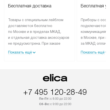
Бесплатная доставка
Бесплатная ус
Товары с специальным лейблом
Приборы с особ
доставляются бесплатно
подключаются к
по Москве и в пределах МКАД,
коммуникациям 
и отдельная доставка аксессуаров
в Москве, при э
не предусмотрена. При заказе
за МКАД оплачив
бытовой техники от Elica,
Специалисты сер
Показать ещё
Показать ещё
рекомендуем обсудить
партнера заним
с менеджером удобное время
подключением б
доставки и способ оплаты. Товары
Elica. Установк
со статусом «В наличии» могут
техники осущест
быть отправлены покупателю
за отдельную пла
в течение трех дней. Если вам
и дополнительны
+7 495 120-28-49
интересен товар «Под заказ»,
по монтажу опла
обсудите возможность его
прайсу. Сервис 
Пн-Пт:
с 8:00 до 22:00
приобретения с менеджером сайта.
гарантию 1 год 
Сб-Вс:
с 9:00 до 22:00
Товары с специальным лейблом
работы и испол