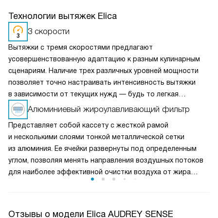
Технологии вытяжек Elica
3 скорости
Вытяжки с тремя скоростями предлагают
усовершенствованную адаптацию к разным кулинарным
сценариям. Наличие трех различных уровней мощности
позволяет точно настраивать интенсивность вытяжки
в зависимости от текущих нужд — будь то легкая
вентиляция при медленном приготовлении или мощное
Алюминиевый жироулавливающий фильтр
удаление пара и запахов при интенсивной жарке. Это
Представляет собой кассету с жесткой рамой
делает вытяжку универсальным решением для любых
и несколькими слоями тонкой металлической сетки
кулинарных задач и сохраняет воздух на кухне свежим
из алюминия. Ее ячейки развернуты под определенным
и чистым.
углом, позволяя менять направления воздушных потоков
для наиболее эффективной очистки воздуха от жира
и микрочастиц пищи. Чаще всего такие фильтры можно
мыть в посудомоечной машине, что облегчает уход
за прибором.
Отзывы о модели Elica AUDREY SENSE