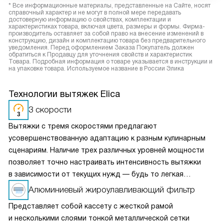
* Все информационные материалы, представленные на Сайте, носят
справочный характер и не могут в полной мере передавать
достоверную информацию о свойствах, комплектации и
характеристиках товара, включая цвета, размеры и формы. Фирма-
производитель оставляет за собой право на внесение изменений в
конструкцию, дизайн и комплектацию товара без предварительного
уведомления. Перед оформлением Заказа Покупатель должен
обратиться к Продавцу для уточнения свойств и характеристик
Товара. Подробная информация о товаре указывается в инструкции и
на упаковке товара. Используемое название в России Элика
Технологии вытяжек Elica
3 скорости
Вытяжки с тремя скоростями предлагают
усовершенствованную адаптацию к разным кулинарным
сценариям. Наличие трех различных уровней мощности
позволяет точно настраивать интенсивность вытяжки
в зависимости от текущих нужд — будь то легкая
вентиляция при медленном приготовлении или мощное
Алюминиевый жироулавливающий фильтр
удаление пара и запахов при интенсивной жарке. Это
Представляет собой кассету с жесткой рамой
делает вытяжку универсальным решением для любых
и несколькими слоями тонкой металлической сетки
кулинарных задач и сохраняет воздух на кухне свежим