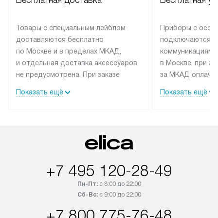
Бесплатная доставка
Бесплатная ус
Товары с специальным лейблом
Приборы с особ
доставляются бесплатно
подключаются к
по Москве и в пределах МКАД,
коммуникациям 
и отдельная доставка аксессуаров
в Москве, при э
не предусмотрена. При заказе
за МКАД оплачив
бытовой техники от Elica,
Специалисты сер
Показать ещё
Показать ещё
рекомендуем обсудить
партнера заним
с менеджером удобное время
подключением б
доставки и способ оплаты. Товары
Elica. Установк
со статусом «В наличии» могут
техники осущест
быть отправлены покупателю
за отдельную пла
в течение трех дней. Если вам
и дополнительны
+7 495 120-28-49
интересен товар «Под заказ»,
по монтажу опла
обсудите возможность его
прайсу. Сервис 
Пн-Пт:
с 8:00 до 22:00
приобретения с менеджером сайта.
гарантию 1 год 
Сб-Вс:
с 9:00 до 22:00
Товары с специальным лейблом
работы и испол
+7 800 775-76-48
доставляются бесплатно
материалы. Про