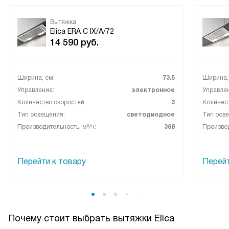
Вытяжка
Elica ERA C IX/A/72
14 590
руб.
Ширина, см:
73.5
Ширина,
Управление:
электронное
Управле
Количество скоростей:
3
Количест
Тип освещения:
светодиодное
Тип осв
Производительность, м³/ч:
368
Производ
Перейти к товару
Перейт
Почему стоит выбрать вытяжки Elica