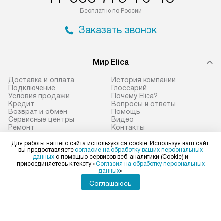
по Москве в пределах МКАД,
установление, п
Бесплатно по России
и отдельная доставка аксессуаров
и регулярное об
Заказать звонок
не предусмотрена.
обеспечивают п
и эффективную 
В оговоренный день служба
техники, предо
Мир Elica
доставки доставит упакованный
ошибки и прежд
прибор до двери или прихожей.
Доставка и оплата
История компании
Если необходимо переместить
Готовые коммун
Подключение
Глоссарий
Условия продажи
Почему Elica?
прибор до места установки,
предполагают, в
Кредит
Вопросы и ответы
пожалуйста, предварительно
от категории, на
Возврат и обмен
Помощь
Сервисные центры
Видео
уточните это с менеджером.
установленной р
Ремонт
Контакты
За данную услугу взимается
к воде, крана и 
Статьи и акции
Сайты-партнеры
Для работы нашего сайта используются cookie. Используя наш сайт,
дополнительная плата. Важно
слива. Стандарт
вы предоставляете
согласие на обработку ваших персональных
данных
с помощью сервисов веб-аналитики (Cookie) и
учитывать, что если размеры
включает в себя:
присоединяетесь к тексту «
Согласия на обработку персональных
Elica в социальных сетях
прибора не позволяют ему пройти
транспортировоч
данных
»
через дверной проем, сотрудники
разблокировку п
Соглашаюсь
транспортной службы не могут
соединение отде
демонтировать дверцы, ручки или
монтаж техники 
Для физических лиц
shop@elicahome.ru
другие выступающие элементы, так
на место с пров