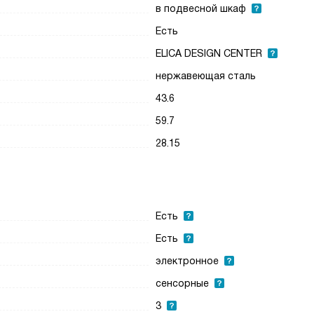
в подвесной шкаф
Есть
ELICA DESIGN CENTER
нержавеющая сталь
43.6
59.7
28.15
Есть
Есть
электронное
сенсорные
3