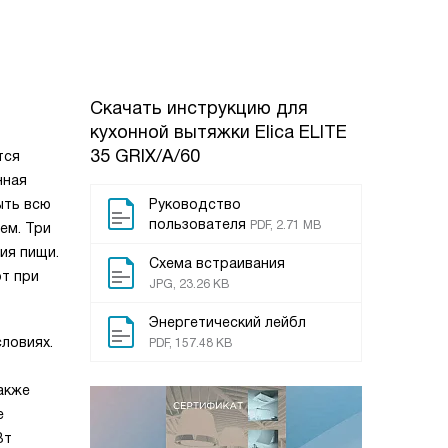
Скачать инструкцию для
кухонной вытяжки
Elica ELITE
35 GRIX/A/60
тся
нная
ыть всю
Руководство
пользователя
PDF, 2.71 MB
ем. Три
ия пищи.
Схема встраивания
т при
JPG, 23.26 KB
Энергетический лейбл
ловиях.
PDF, 157.48 KB
акже
е
Вт