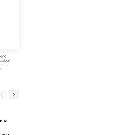
рную
 собой
аказа
 в
Интенсивный режим
 или
Режим работы вытяжки, при котором мото
работает в усиленном (и энергозатратном