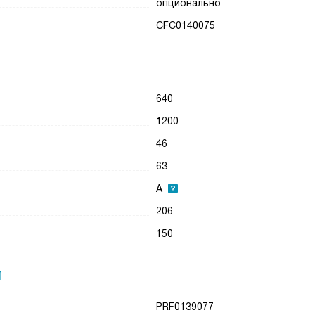
опционально
CFC0140075
640
1200
46
63
А
206
150
И
PRF0139077