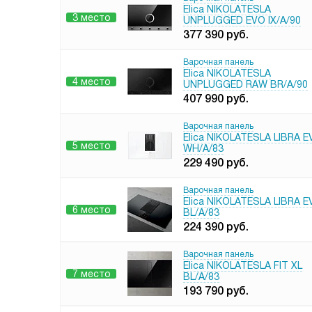
Elica NIKOLATESLA
3 место
UNPLUGGED EVO IX/A/90
377 390
руб.
Варочная панель
Elica NIKOLATESLA
4 место
UNPLUGGED RAW BR/A/90
407 990
руб.
Варочная панель
Elica NIKOLATESLA LIBRA 
5 место
WH/A/83
229 490
руб.
Варочная панель
Elica NIKOLATESLA LIBRA 
6 место
BL/A/83
224 390
руб.
Варочная панель
Elica NIKOLATESLA FIT XL
7 место
BL/A/83
193 790
руб.