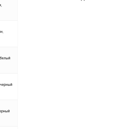
я,
н,
 белый
 черный
черный