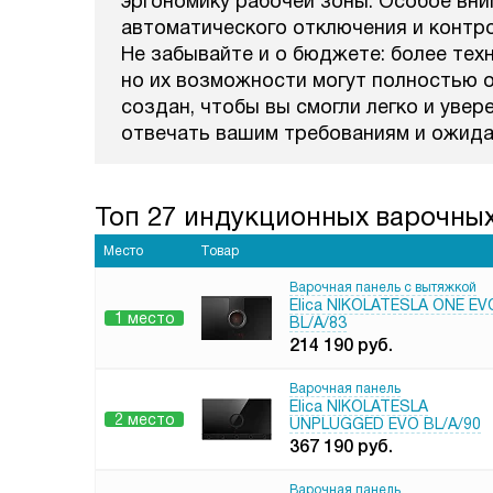
эргономику рабочей зоны. Особое вн
автоматического отключения и контро
Не забывайте и о бюджете: более тех
но их возможности могут полностью 
создан, чтобы вы смогли легко и уве
отвечать вашим требованиям и ожида
Топ 27 индукционных варочных 
Место
Товар
Варочная панель с вытяжкой
Elica NIKOLATESLA ONE EV
1 место
BL/A/83
214 190
руб.
Варочная панель
Elica NIKOLATESLA
2 место
UNPLUGGED EVO BL/A/90
367 190
руб.
Варочная панель