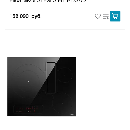
Elica NIKOLATESLA FIT BL/A/72
158 090
руб.