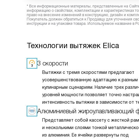
* Все информационные материалы, представленные на Сайте,
информацию о свойствах, комплектации и характеристиках то
право на внесение изменений в конструкцию, дизайн и комп
Покупатель должен обратиться к Продавцу для уточнения сво
инструкции и на упаковке товара. Используемое название в Р
Технологии вытяжек Elica
3 скорости
Вытяжки с тремя скоростями предлагают
усовершенствованную адаптацию к разным
кулинарным сценариям. Наличие трех разли
уровней мощности позволяет точно настра
интенсивность вытяжки в зависимости от т
нужд — будь то легкая вентиляция при ме
Алюминиевый жироулавливающий 
приготовлении или мощное удаление пара и
Представляет собой кассету с жесткой ра
при интенсивной жарке. Это делает вытяжк
и несколькими слоями тонкой металлическо
универсальным решением для любых кулина
из алюминия. Ее ячейки развернуты под