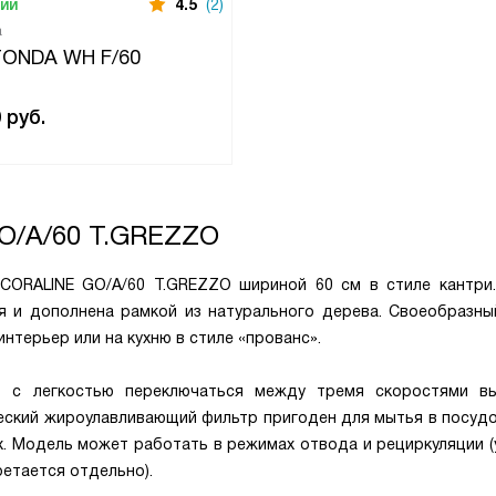
чии
4.5
(2)
а
 TONDA WH F/60
0
руб.
O/A/60 T.GREZZO
 CORALINE GO/A/60 T.GREZZO шириной 60 см в стиле кантри
я и дополнена рамкой из натурального дерева. Своеобразны
нтерьер или на кухню в стиле «прованс».
т с легкостью переключаться между тремя скоростями в
ческий жироулавливающий фильтр пригоден для мытья в посуд
х. Модель может работать в режимах отвода и рециркуляции (
етается отдельно).