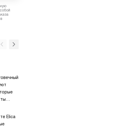
рную
 собой
аказа
 в
Рециркуляция
о
Режим работы вытяжки, при котором загря
говечный
воздух очищается посредством угольного
уют
и выпускается обратно в помещение, цирку
оторые
Слайдер
оты
При движении ползункового переключателя
ию
слайдера, соразмерно возрастает мощнос
е Elica
всасывания воздуха, не отщелкивая при эт
ю
ые
строго заданные значения скоростей. Мож
настроить вытяжку на ту мощность, котор