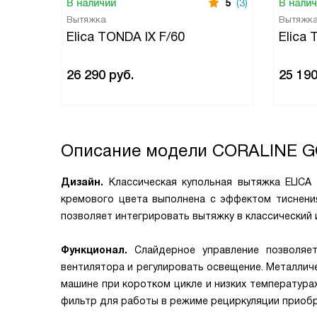
В наличии
5
(3)
В нали
Вытяжка
Вытяжк
Elica TONDA IX F/60
Elica
26 290
руб.
25 19
Описание модели
CORALINE G
Дизайн.
Классическая купольная вытяжка ELICA
кремового цвета выполнена с эффектом тиснени
позволяет интегрировать вытяжку в классический и
Функционал.
Слайдерное управление позволяе
вентилятора и регулировать освещение. Металли
машине при коротком цикле и низких температура
фильтр для работы в режиме рециркуляции приобр