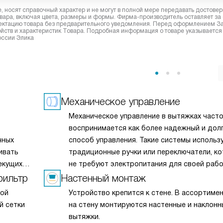
 носят справочный характер и не могут в полной мере передавать достове
вара, включая цвета, размеры и формы. Фирма-производитель оставляет за
лектацию товара без предварительного уведомления. Перед оформлением З
йств и характеристик Товара. Подробная информация о товаре указывается
оссии Элика
Механическое управление
Механическое управление в вытяжках част
воспринимается как более надежный и дол
чных
способ управления. Такие системы использ
ивать
традиционные ручки или переключатели, к
екущих
не требуют электропитания для своей раб
дленном
и менее подвержены поломкам по сравнен
фильтр
Настенный монтаж
 запахов
с электронными аналогами. Механическое
мой
Устройство крепится к стене. В ассортимент
у
управление обеспечивает быструю реакци
й сетки
на стену монтируются настенные и наклонн
рных
на команды пользователя и простоту
вытяжки.