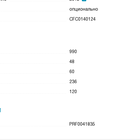
опционально
CFC0140124
990
48
60
236
120
И
PRF0041835