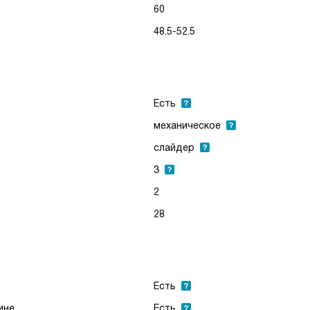
60
48.5-52.5
Есть
механическое
слайдер
3
2
28
Есть
ине
Есть