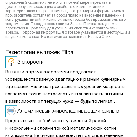
справочный характер и не могут в полной мере передавать
достоверную информацию о свойствах, комплектации и
характеристиках товара, включая цвета, размеры и формы. Фирма-
производитель оставляет за собой право на внесение изменений в
конструкцию, дизайн и комплектацию товара без предварительного
уведомления. Перед оформлением Заказа Покупатель должен
обратиться к Продавцу для уточнения свойств и характеристик
Товара. Подробная информация о товаре указывается в инструкции и
на упаковке товара. Используемое название в России Элика
Технологии вытяжек Elica
3 скорости
Вытяжки с тремя скоростями предлагают
усовершенствованную адаптацию к разным кулинарным
сценариям. Наличие трех различных уровней мощности
позволяет точно настраивать интенсивность вытяжки
в зависимости от текущих нужд — будь то легкая
вентиляция при медленном приготовлении или мощное
Алюминиевый жироулавливающий фильтр
удаление пара и запахов при интенсивной жарке. Это
Представляет собой кассету с жесткой рамой
делает вытяжку универсальным решением для любых
и несколькими слоями тонкой металлической сетки
кулинарных задач и сохраняет воздух на кухне свежим
из алюминия. Ее ячейки развернуты под определенным