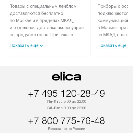
Товары с специальным лейблом
Приборы с особ
доставляются бесплатно
подключаются к
по Москве и в пределах МКАД,
коммуникациям 
и отдельная доставка аксессуаров
в Москве, при э
не предусмотрена. При заказе
за МКАД оплачив
бытовой техники от Elica,
Специалисты сер
Показать ещё
Показать ещё
рекомендуем обсудить
партнера заним
с менеджером удобное время
подключением б
доставки и способ оплаты. Товары
Elica. Установк
со статусом «В наличии» могут
техники осущест
быть отправлены покупателю
за отдельную пла
в течение трех дней. Если вам
и дополнительны
+7 495 120-28-49
интересен товар «Под заказ»,
по монтажу опла
обсудите возможность его
прайсу. Сервис 
Пн-Пт:
с 8:00 до 22:00
приобретения с менеджером сайта.
гарантию 1 год 
Сб-Вс:
с 9:00 до 22:00
Товары с специальным лейблом
работы и испол
+7 800 775-76-48
доставляются бесплатно
материалы. Про
по Москве в пределах МКАД,
установление, п
Бесплатно по России