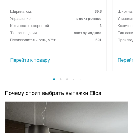
Ширина, см:
89.8
Ширина,
Управление:
электронное
Управле
Количество скоростей:
3
Количест
Тип освещения:
светодиодное
Тип осв
Производительность, м³/ч:
691
Производ
Перейти к товару
Перейт
Почему стоит выбрать вытяжки Elica