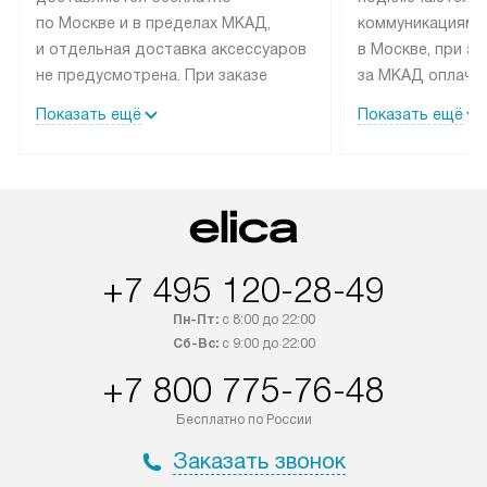
по Москве и в пределах МКАД,
коммуникациям 
и отдельная доставка аксессуаров
в Москве, при э
не предусмотрена. При заказе
за МКАД оплачив
бытовой техники от Elica,
Специалисты сер
Показать ещё
Показать ещё
рекомендуем обсудить
партнера заним
с менеджером удобное время
подключением б
доставки и способ оплаты. Товары
Elica. Установк
со статусом «В наличии» могут
техники осущест
быть отправлены покупателю
за отдельную пла
в течение трех дней. Если вам
и дополнительны
+7 495 120-28-49
интересен товар «Под заказ»,
по монтажу опла
обсудите возможность его
прайсу. Сервис 
Пн-Пт:
с 8:00 до 22:00
приобретения с менеджером сайта.
гарантию 1 год 
Сб-Вс:
с 9:00 до 22:00
Товары с специальным лейблом
работы и испол
+7 800 775-76-48
доставляются бесплатно
материалы. Про
по Москве в пределах МКАД,
установление, п
Бесплатно по России
и отдельная доставка аксессуаров
и регулярное об
Заказать звонок
не предусмотрена.
обеспечивают п