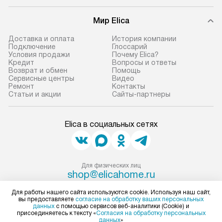
и эффективную 
В оговоренный день служба
техники, предо
Мир Elica
доставки доставит упакованный
ошибки и прежд
прибор до двери или прихожей.
Доставка и оплата
История компании
Если необходимо переместить
Готовые коммун
Подключение
Глоссарий
Условия продажи
Почему Elica?
прибор до места установки,
предполагают, в
Кредит
Вопросы и ответы
пожалуйста, предварительно
от категории, на
Возврат и обмен
Помощь
Сервисные центры
Видео
уточните это с менеджером.
установленной р
Ремонт
Контакты
За данную услугу взимается
к воде, крана и 
Статьи и акции
Сайты-партнеры
дополнительная плата. Важно
слива. Стандарт
учитывать, что если размеры
включает в себя:
Elica в социальных сетях
прибора не позволяют ему пройти
транспортировоч
через дверной проем, сотрудники
разблокировку п
транспортной службы не могут
соединение отде
демонтировать дверцы, ручки или
монтаж техники 
Для физических лиц
shop@elicahome.ru
другие выступающие элементы, так
на место с пров
Для юридических лиц
как это может привести к отказу
подключение к 
business@kvalitet.company
Для работы нашего сайта используются cookie. Используя наш сайт,
вы предоставляете
согласие на обработку ваших персональных
в гарантийном ремонте в будущем.
коммуникациям, 
данных
с помощью сервисов веб-аналитики (Cookie) и
Перед заказом удостоверьтесь, что
и консультацию 
присоединяетесь к тексту «
Согласия на обработку персональных
НАПИСАТЬ РУКОВОДСТВУ
данных
»