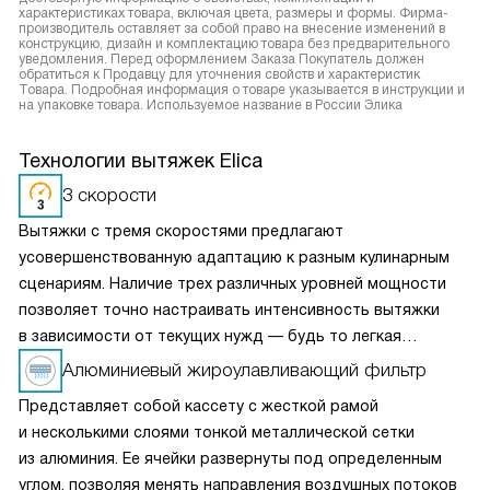
характеристиках товара, включая цвета, размеры и формы. Фирма-
производитель оставляет за собой право на внесение изменений в
конструкцию, дизайн и комплектацию товара без предварительного
уведомления. Перед оформлением Заказа Покупатель должен
обратиться к Продавцу для уточнения свойств и характеристик
Товара. Подробная информация о товаре указывается в инструкции и
на упаковке товара. Используемое название в России Элика
Технологии вытяжек Elica
3 скорости
Вытяжки с тремя скоростями предлагают
усовершенствованную адаптацию к разным кулинарным
сценариям. Наличие трех различных уровней мощности
позволяет точно настраивать интенсивность вытяжки
в зависимости от текущих нужд — будь то легкая
вентиляция при медленном приготовлении или мощное
Алюминиевый жироулавливающий фильтр
удаление пара и запахов при интенсивной жарке. Это
Представляет собой кассету с жесткой рамой
делает вытяжку универсальным решением для любых
и несколькими слоями тонкой металлической сетки
кулинарных задач и сохраняет воздух на кухне свежим
из алюминия. Ее ячейки развернуты под определенным
и чистым.
углом, позволяя менять направления воздушных потоков