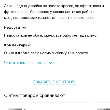
Этот шедевр дизайна не просто красив, он эффективен и
функционален. Сенсорное управление, тихая работа,
мощная производительность - все это великолепно!
Недостатки:
Недостатков не обнаружено, все работает идеально!
Комментарий:
О, как я люблю свою новую вытяжку! Она просто
великолепна! Мне очень нравится ее современный дизайн,
Читать отзыв полностью
который добавляет стиля нашей кухне. И ее белый цвет
так прекрасно сочетается с нашим интерьером.
Но самое главное - это ее функциональность. Она
ПОКАЗАТЬ ЕЩЁ ОТЗЫВЫ
работает настолько тихо, что иногда даже не замечаю,
что она включена. И это замечательно, потому что я
очень люблю тишину, особенно когда готовлю.
С этим товаром сравнивают
А еще у нее есть таймер с автоотключением, что очень
удобно. Однажды я забыла выключить вытяжку перед