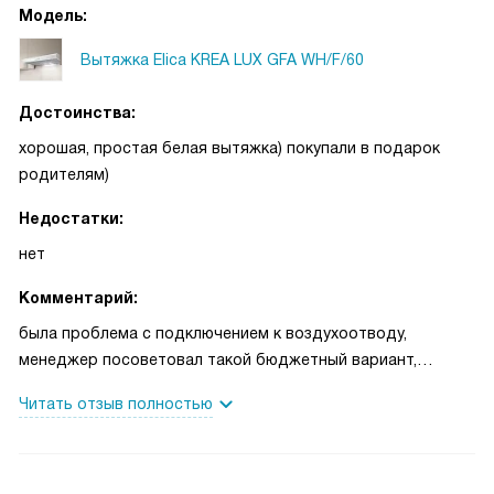
Модель:
Вытяжка Elica KREA LUX GFA WH/F/60
Достоинства:
хорошая, простая белая вытяжка) покупали в подарок
родителям)
Недостатки:
нет
Комментарий:
была проблема с подключением к воздухоотводу,
менеджер посоветовал такой бюджетный вариант,
который работает от фильтра. Нам все подошло, по
Читать отзыв полностью
размерам идеально над плитой, все шикарно! Даже есть
три скорости))) Спасибо!