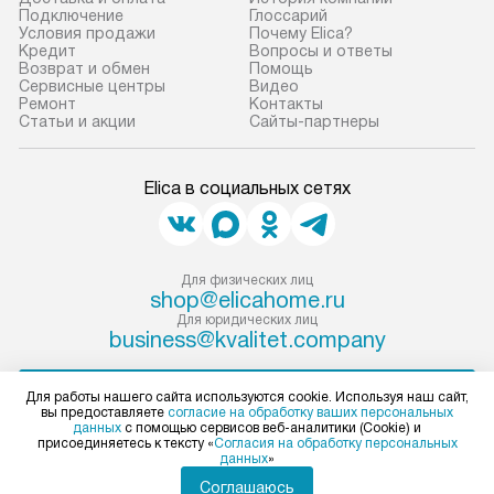
Если необходимо переместить
Готовые коммун
Подключение
Глоссарий
Условия продажи
Почему Elica?
прибор до места установки,
предполагают, в
Кредит
Вопросы и ответы
пожалуйста, предварительно
от категории, на
Возврат и обмен
Помощь
Сервисные центры
Видео
уточните это с менеджером.
установленной р
Ремонт
Контакты
За данную услугу взимается
к воде, крана и 
Статьи и акции
Сайты-партнеры
дополнительная плата. Важно
слива. Стандарт
учитывать, что если размеры
включает в себя:
Elica в социальных сетях
прибора не позволяют ему пройти
транспортировоч
через дверной проем, сотрудники
разблокировку п
транспортной службы не могут
соединение отде
демонтировать дверцы, ручки или
монтаж техники 
Для физических лиц
shop@elicahome.ru
другие выступающие элементы, так
на место с пров
Для юридических лиц
как это может привести к отказу
подключение к 
business@kvalitet.company
в гарантийном ремонте в будущем.
коммуникациям, 
Перед заказом удостоверьтесь, что
и консультацию 
НАПИСАТЬ РУКОВОДСТВУ
Для работы нашего сайта используются cookie. Используя наш сайт,
сможете переместить прибор
В стандартную у
вы предоставляете
согласие на обработку ваших персональных
данных
с помощью сервисов веб-аналитики (Cookie) и
в нужное место, учитывая размеры
не включаются: 
присоединяетесь к тексту «
Согласия на обработку персональных
Политика конфиденциальности
данных
»
упаковки или без нее.
коммуникаций, 
Условия продажи
Соглашаюсь
Карта сайта
материалы, нав