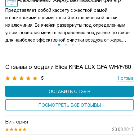
Алюминиевый жироулавливающий фильтр
удаление пара и запахов при интенсивной жарке. Это
Представляет собой кассету с жесткой рамой
делает вытяжку универсальным решением для любых
и несколькими слоями тонкой металлической сетки
кулинарных задач и сохраняет воздух на кухне свежим
из алюминия. Ее ячейки развернуты под определенным
и чистым.
углом, позволяя менять направления воздушных потоков
для наиболее эффективной очистки воздуха от жира
и микрочастиц пищи. Чаще всего такие фильтры можно
мыть в посудомоечной машине, что облегчает уход
за прибором.
Отзывы о модели Elica KREA LUX GFA WH/F/60
5
1 отзыв
ОСТАВИТЬ ОТЗЫВ
ПОСМОТРЕТЬ ВСЕ ОТЗЫВЫ
Виктория
23.08.2017