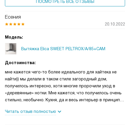
ПОСМОТРЕТЬ ВСЕ ОТЗЫВЫ
Есения
20.10.2022
Модель:
Вытяжка Elica SWEET PELTROX/A/85+CAM
Достоинства:
мне кажется чего-то более идеального для хайтека не
найти)) мы делали в таком стиле загородный дом,
получилось интересно, хотя многие пророчили уход в
«деревянные» нотки. Мне кажется, что получилось очень
стильно, необычно. Кухня, да и весь интерьер в принципе
эффектные, производят впечатления, но всегда жить в
Читать отзыв полностью
таком интерьере мне было бы, наверное, тяжеловато.
Например, дома у меня просто классическая современная
классика, если можно так выразится. Все белое и точка)).