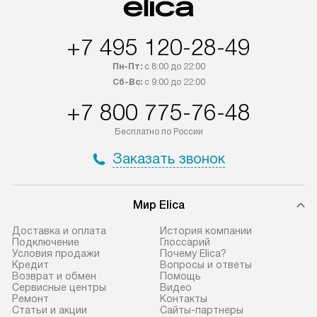
быть отправлены покупателю
за отдельную пла
в течение трех дней. Если вам
и дополнительны
+7 495 120-28-49
интересен товар «Под заказ»,
по монтажу опла
обсудите возможность его
прайсу. Сервис 
Пн-Пт:
с 8:00 до 22:00
приобретения с менеджером сайта.
гарантию 1 год 
Сб-Вс:
с 9:00 до 22:00
Товары с специальным лейблом
работы и испол
+7 800 775-76-48
доставляются бесплатно
материалы. Про
по Москве в пределах МКАД,
установление, п
Бесплатно по России
и отдельная доставка аксессуаров
и регулярное об
Заказать звонок
не предусмотрена.
обеспечивают п
и эффективную 
В оговоренный день служба
техники, предо
Мир Elica
доставки доставит упакованный
ошибки и прежд
прибор до двери или прихожей.
Доставка и оплата
История компании
Если необходимо переместить
Готовые коммун
Подключение
Глоссарий
Условия продажи
Почему Elica?
прибор до места установки,
предполагают, в
Кредит
Вопросы и ответы
пожалуйста, предварительно
от категории, на
Возврат и обмен
Помощь
Сервисные центры
Видео
уточните это с менеджером.
установленной р
Ремонт
Контакты
За данную услугу взимается
к воде, крана и 
Статьи и акции
Сайты-партнеры