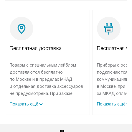
Бесплатная доставка
Бесплатная ус
Товары с специальным лейблом
Приборы с особ
доставляются бесплатно
подключаются к
по Москве и в пределах МКАД,
коммуникациям 
и отдельная доставка аксессуаров
в Москве, при э
не предусмотрена. При заказе
за МКАД оплачив
бытовой техники от Elica,
Специалисты сер
Показать ещё
Показать ещё
рекомендуем обсудить
партнера заним
с менеджером удобное время
подключением б
доставки и способ оплаты. Товары
Elica. Установк
со статусом «В наличии» могут
техники осущест