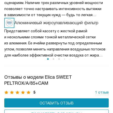
сценариям. Наличие трех различных уровней мощности
позволяет точно настраивать интенсивность вытяжки
в зависимости от текущих нужд — будь то легкая
вентиляция при медленном приготовлении или мощное
Алюминиевый жироулавливающий фильтр
удаление пара и запахов при интенсивной жарке. Это
Представляет собой кассету с жесткой рамой
делает вытяжку универсальным решением для любых
и несколькими слоями тонкой металлической сетки
кулинарных задач и сохраняет воздух на кухне свежим
из алюминия. Ее ячейки развернуты под определенным
и чистым.
углом, позволяя менять направления воздушных потоков
для наиболее эффективной очистки воздуха от жира
и микрочастиц пищи. Чаще всего такие фильтры можно
мыть в посудомоечной машине, что облегчает уход
за прибором.
Отзывы о модели Elica SWEET
PELTROX/A/85+CAM
5
1 отзыв
ОСТАВИТЬ ОТЗЫВ