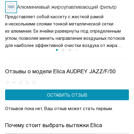
вентиляция при медленном приготовлении или мощное
Алюминиевый жироулавливающий фильтр
удаление пара и запахов при интенсивной жарке. Это
Представляет собой кассету с жесткой рамой
делает вытяжку универсальным решением для любых
и несколькими слоями тонкой металлической сетки
кулинарных задач и сохраняет воздух на кухне свежим
из алюминия. Ее ячейки развернуты под определенным
и чистым.
углом, позволяя менять направления воздушных потоков
для наиболее эффективной очистки воздуха от жира
и микрочастиц пищи. Чаще всего такие фильтры можно
мыть в посудомоечной машине, что облегчает уход
за прибором.
Отзывы о модели Elica AUDREY JAZZ/F/50
ОСТАВИТЬ ОТЗЫВ
Отзывов пока нет, Ваш отзыв может стать первым.
Почему стоит выбрать вытяжки Elica