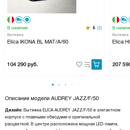
В наличии
5
(2)
В налич
Вытяжка
Вытяжка
Elica IKONA BL MAT/A/60
Elica 
104 290
руб.
207 59
Описание модели
AUDREY JAZZ/F/50
Дизайн:
Вытяжка ELICA AUDREY JAZZ/F/50 в элегантном
корпусе с плавными обводами и оригинальной
расцветкой. В центре расположена мощная LED-лампа,