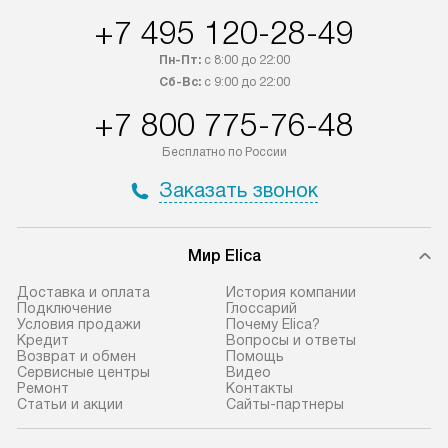
в течение трех дней. Если вам
и дополнительны
+7 495 120-28-49
интересен товар «Под заказ»,
по монтажу опла
обсудите возможность его
прайсу. Сервис 
Пн-Пт:
с 8:00 до 22:00
приобретения с менеджером сайта.
гарантию 1 год 
Сб-Вс:
с 9:00 до 22:00
Товары с специальным лейблом
работы и испол
+7 800 775-76-48
доставляются бесплатно
материалы. Про
по Москве в пределах МКАД,
установление, п
Бесплатно по России
и отдельная доставка аксессуаров
и регулярное об
Заказать звонок
не предусмотрена.
обеспечивают п
и эффективную 
В оговоренный день служба
техники, предо
Мир Elica
доставки доставит упакованный
ошибки и прежд
прибор до двери или прихожей.
Доставка и оплата
История компании
Если необходимо переместить
Готовые коммун
Подключение
Глоссарий
Условия продажи
Почему Elica?
прибор до места установки,
предполагают, в
Кредит
Вопросы и ответы
пожалуйста, предварительно
от категории, на
Возврат и обмен
Помощь
Сервисные центры
Видео
уточните это с менеджером.
установленной р
Ремонт
Контакты
За данную услугу взимается
к воде, крана и 
Статьи и акции
Сайты-партнеры
дополнительная плата. Важно
слива. Стандарт