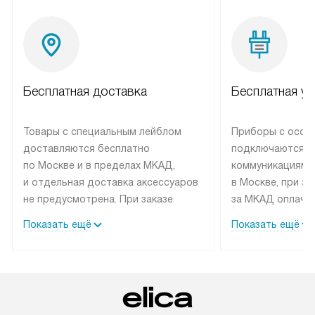
Бесплатная доставка
Бесплатная ус
Товары с специальным лейблом
Приборы с особ
доставляются бесплатно
подключаются к
по Москве и в пределах МКАД,
коммуникациям 
и отдельная доставка аксессуаров
в Москве, при э
не предусмотрена. При заказе
за МКАД оплачив
бытовой техники от Elica,
Специалисты сер
Показать ещё
Показать ещё
рекомендуем обсудить
партнера заним
с менеджером удобное время
подключением б
доставки и способ оплаты. Товары
Elica. Установк
со статусом «В наличии» могут
техники осущест
быть отправлены покупателю
за отдельную пла